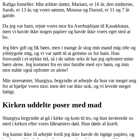
Rafiga fortæller: Min ældste datter, Mariam, er 16 år, den midterste,
Sarah, er 13 år, og vores sønner, Moussa og Daoud, er 11 og 7 år
gamle.
Da jeg var barn, rejste vores mor fra Aserbajdsjan til Kasakhstan,
men vi havde ikke nogen papirer og havde ikke vores eget sted at
bo.
Jeg blev gift og fik børn, men i mange år slog min mand mig ofte og
ydmygede mig, og vi var nødt til at gemme os for ham. Han
forsvandt i et stykke tid, så i de sidste seks år har jeg opfostret mine
børn alene. Jeg kommer fra en stor familie med syv børn, og min
mor måtte også opfostre os alene!
Min storesøster, Shargiya, begyndte at arbejde da hun var meget ung
for at hjælpe vores mor, men det var ikke nok, og vi levede meget
fattigt.
Kirken uddelte poser med mad
Shargiya begyndte at gå i kirke og kom til tro, og hun inviterede os
med i kirken efter vores lillesøsters død. Hun døde af kræft.
Jeg kunne ikke få arbejde fordi jeg ikke havde de rigtige papirer, og