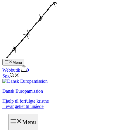
Hop
til
indhold
Menu
Webbutik
0
Søg
Dansk Europamission
Hjælp til forfulgte kristne
– evangeliet til unåede
Menu