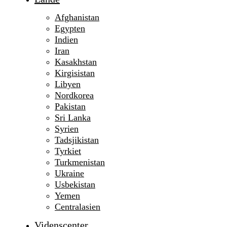
Afghanistan
Egypten
Indien
Iran
Kasakhstan
Kirgisistan
Libyen
Nordkorea
Pakistan
Sri Lanka
Syrien
Tadsjikistan
Tyrkiet
Turkmenistan
Ukraine
Usbekistan
Yemen
Centralasien
Videnscenter