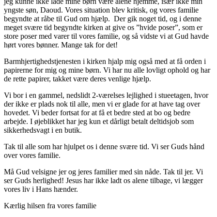
jeg kunne ikke lade mine børn være alene hjemme, især ikke min
yngste søn, Daoud. Vores situation blev kritisk, og vores familie
begyndte at råbe til Gud om hjælp. Der gik noget tid, og i denne
meget svære tid begyndte kirken at give os ”hvide poser”, som er
store poser med varer til vores familie, og så vidste vi at Gud havde
hørt vores bønner. Mange tak for det!
Barmhjertighedstjenesten i kirken hjalp mig også med at få orden i
papirerne for mig og mine børn. Vi har nu alle lovligt ophold og har
de rette papirer, takket være deres venlige hjælp.
Vi bor i en gammel, nedslidt 2-værelses lejlighed i stueetagen, hvor
der ikke er plads nok til alle, men vi er glade for at have tag over
hovedet. Vi beder fortsat for at få et bedre sted at bo og bedre
arbejde. I øjeblikket har jeg kun et dårligt betalt deltidsjob som
sikkerhedsvagt i en butik.
Tak til alle som har hjulpet os i denne svære tid. Vi ser Guds hånd
over vores familie.
Må Gud velsigne jer og jeres familier med sin nåde. Tak til jer. Vi
ser Guds herlighed! Jesus har ikke ladt os alene tilbage, vi lægger
vores liv i Hans hænder.
Kærlig hilsen fra vores familie