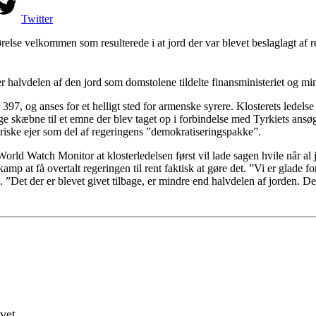
Twitter
lse velkommen som resulterede i at jord der var blevet beslaglagt af re
r halvdelen af den jord som domstolene tildelte finansministeriet og min
r 397, og anses for et helligt sted for armenske syrere. Klosterets led
ige skæbne til et emne der blev taget op i forbindelse med Tyrkiets an
storiske ejer som del af regeringens ”demokratiseringspakke”.
rld Watch Monitor at klosterledelsen først vil lade sagen hvile når al jo
amp at få overtalt regeringen til rent faktisk at gøre det. ”Vi er glade f
. ”Det der er blevet givet tilbage, er mindre end halvdelen af jorden. De
vet