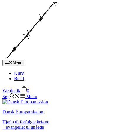
Hop
til
indhold
Menu
Kurv
Betal
Webbutik
0
Søg
Menu
Dansk Europamission
Hjælp til forfulgte kristne
– evangeliet til unåede