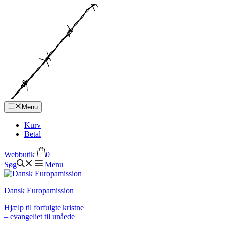
Hop
til
indhold
Menu
Kurv
Betal
Webbutik
0
Søg
Menu
Dansk Europamission
Hjælp til forfulgte kristne
– evangeliet til unåede