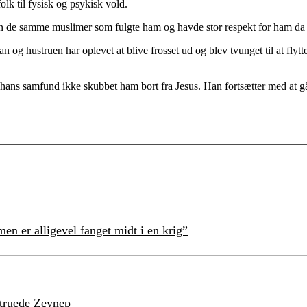
olk til fysisk og psykisk vold.
n de samme muslimer som fulgte ham og havde stor respekt for ham da 
 hustruen har oplevet at blive frosset ud og blev tvunget til at flytte f
 hans samfund ikke skubbet ham bort fra Jesus. Han fortsætter med at gå
en er alligevel fanget midt i en krig”
struede Zeynep