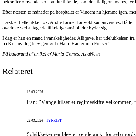
bekræfter omvendelser. I andre tilfælde, som den tidligere imams, tyr f
Efter næsten to måneder på hospitalet er Vincent nu hjemme igen, me
Tæsk er heller ikke nok. Andre former for vold kan anvendes. Både han og
overleve ved at tage de tilfældige småjob der byder sig.
I dag er han en mand i vanskeligheder. Alligevel har udelukkelsen fra
på Kristus. Jeg blev genfødt i Ham. Han er min Frelser.”
På baggrund af artikel af Maria Gomes, AsiaNews
Relateret
13.03.2026
Iran: ”Mange hilser et regimeskifte velkommen, m
22.03.2026
TYRKIET
Solsikkekernen blev et vendepunkt for selvmord