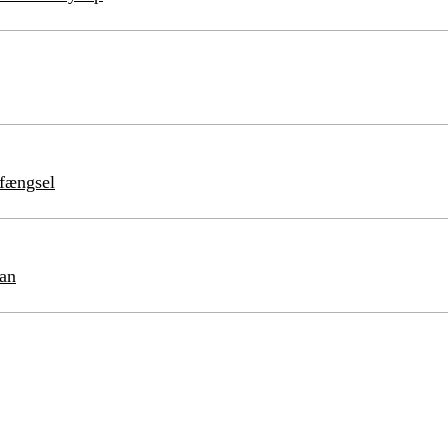
 fængsel
tan