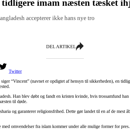
tidligere imam næsten tæsket ihj
ngladesh accepterer ikke hans nye tro
DEL ARTIKEL
Twitter
ger “Vincent” (navnet er opdigtet af hensyn til sikkerheden), en tidli
ested.
adesh. Han blev døbt og fandt en kristen kvinde, hvis trossamfund han 
æsten til døde.
haria og garanterer religionsfrihed. Dette gør landet til en af de mest 
se med omvendelser fra islam kommer under alle mulige former for pres.