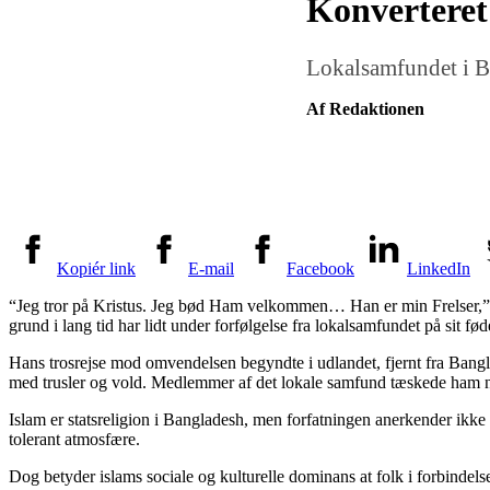
Konverteret 
Lokalsamfundet i Ba
Af Redaktionen
Kopiér link
E-mail
Facebook
LinkedIn
“Jeg tror på Kristus. Jeg bød Ham velkommen… Han er min Frelser,” si
grund i lang tid har lidt under forfølgelse fra lokalsamfundet på sit fød
Hans trosrejse mod omvendelsen begyndte i udlandet, fjernt fra Bangl
med trusler og vold. Medlemmer af det lokale samfund tæskede ham n
Islam er statsreligion i Bangladesh, men forfatningen anerkender ikke s
tolerant atmosfære.
Dog betyder islams sociale og kulturelle dominans at folk i forbindel