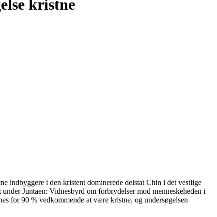
lse kristne
tne indbyggere i den kristent dominerede delstat Chin i det vestlige
et under Juntaen: Vidnesbyrd om forbrydelser mod menneskeheden i
nnes for 90 % vedkommende at være kristne, og undersøgelsen