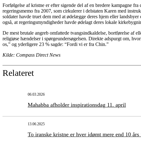
Forfølgelse af kristne er efter sigende del af en bredere kampagne fra
regeringsmemo fra 2007, som cirkulerer i delstaten Karen med instrukser
soldater havde truet dem med at ødelægge deres hjem eller landsbyer o
også, at regeringsmyndigheder havde ødelagt deres lokale kirkebygni
De mest brutale angreb omfattede tvangsindkaldelse, bortførelse af el
religiøse hændelser i spørgeundersøgelsen. Direkte adspurgt om, hvor
os,” og yderligere 23 % sagde: “Fordi vi er fra Chin.”
Kilde: Compass Direct News
Relateret
06.03.2026
Mahabba afholder inspirationsdag 11. april
13.06.2025
To iranske kristne er hver idømt mere end 10 års