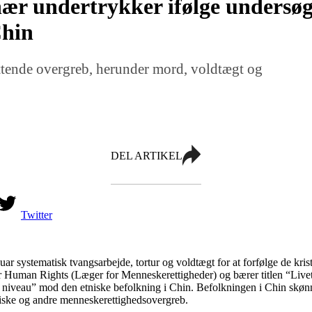
ær undertrykker ifølge undersøge
Chin
ttende overgreb, herunder mord, voldtægt og
DEL ARTIKEL
Twitter
uar systematisk tvangsarbejde, tortur og voldtægt for at forfølge de kris
or Human Rights (Læger for Menneskerettigheder) og bærer titlen “Liv
rt niveau” mod den etniske befolkning i Chin. Befolkningen i Chin skø
 etniske og andre menneskerettighedsovergreb.