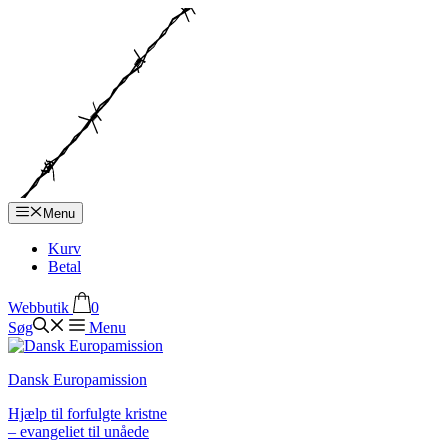
Hop
til
indhold
Menu
Kurv
Betal
Webbutik
0
Søg
Menu
Dansk Europamission
Hjælp til forfulgte kristne
– evangeliet til unåede