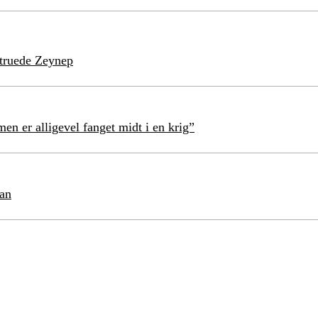
struede Zeynep
en er alligevel fanget midt i en krig”
tan