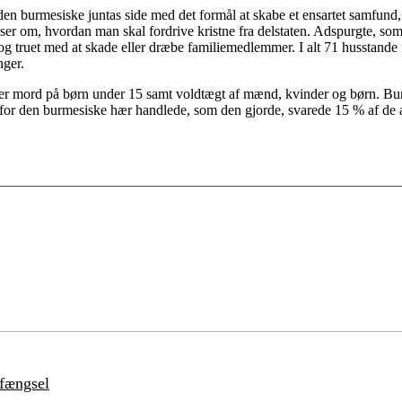
 den burmesiske juntas side med det formål at skabe et ensartet samfund,
 om, hvordan man skal fordrive kristne fra delstaten. Adspurgte, som spe
g truet med at skade eller dræbe familiemedlemmer. I alt 71 husstande 
nger.
ler mord på børn under 15 samt voldtægt af mænd, kvinder og børn. Burme
for den burmesiske hær handlede, som den gjorde, svarede 15 % af de ad
 fængsel