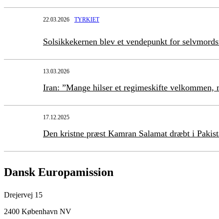
22.03.2026
TYRKIET
Solsikkekernen blev et vendepunkt for selvmord
13.03.2026
Iran: ”Mange hilser et regimeskifte velkommen, m
17.12.2025
Den kristne præst Kamran Salamat dræbt i Pakis
Dansk Europamission
Drejervej 15
2400 København NV