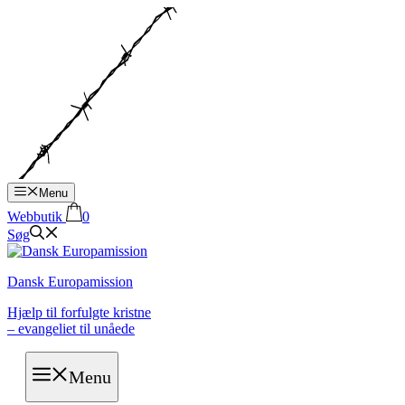
Hop
til
indhold
Menu
Webbutik
0
Søg
Dansk Europamission
Hjælp til forfulgte kristne
– evangeliet til unåede
Menu