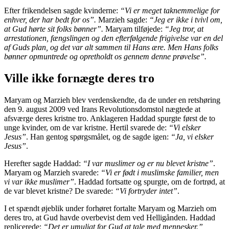
Efter frikendelsen sagde kvinderne:
“Vi er meget taknemmelige for
enhver, der har bedt for os”.
Marzieh sagde:
“Jeg er ikke i tvivl om,
at Gud hørte sit folks bønner”.
Maryam tilføjede:
“Jeg tror, at
arrestationen, fængslingen og den efterfølgende frigivelse var en del
af Guds plan, og det var alt sammen til Hans ære. Men Hans folks
bønner opmuntrede og opretholdt os gennem denne prøvelse”.
Ville ikke fornægte deres tro
Maryam og Marzieh blev verdenskendte, da de under en retshøring
den 9. august 2009 ved Irans Revolutionsdomstol nægtede at
afsværge deres kristne tro. Anklageren Haddad spurgte først de to
unge kvinder, om de var kristne. Hertil svarede de:
“Vi elsker
Jesus”
. Han gentog spørgsmålet, og de sagde igen:
“Ja, vi elsker
Jesus”
.
Herefter sagde Haddad:
“I var muslimer og er nu blevet kristne”
.
Maryam og Marzieh svarede:
“Vi er født i muslimske familier, men
vi var ikke muslimer”
. Haddad fortsatte og spurgte, om de fortrød, at
de var blevet kristne? De svarede:
“Vi fortryder intet”
.
I et spændt øjeblik under forhøret fortalte Maryam og Marzieh om
deres tro, at Gud havde overbevist dem ved Helligånden. Haddad
replicerede:
“Det er umuligt for Gud at tale med mennesker.”