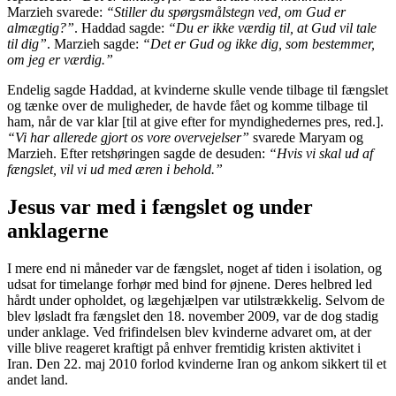
Marzieh svarede:
“Stiller du spørgsmålstegn ved, om Gud er
almægtig?”
. Haddad sagde:
“Du er ikke værdig til, at Gud vil tale
til dig”
. Marzieh sagde:
“Det er Gud og ikke dig, som bestemmer,
om jeg er værdig.”
Endelig sagde Haddad, at kvinderne skulle vende tilbage til fængslet
og tænke over de muligheder, de havde fået og komme tilbage til
ham, når de var klar [til at give efter for myndighedernes pres, red.].
“Vi har allerede gjort os vore overvejelser”
svarede Maryam og
Marzieh. Efter retshøringen sagde de desuden:
“Hvis vi skal ud af
fængslet, vil vi ud med æren i behold.”
Jesus var med i fængslet og under
anklagerne
I mere end ni måneder var de fængslet, noget af tiden i isolation, og
udsat for timelange forhør med bind for øjnene. Deres helbred led
hårdt under opholdet, og lægehjælpen var utilstrækkelig. Selvom de
blev løsladt fra fængslet den 18. november 2009, var de dog stadig
under anklage. Ved frifindelsen blev kvinderne advaret om, at der
ville blive reageret kraftigt på enhver fremtidig kristen aktivitet i
Iran. Den 22. maj 2010 forlod kvinderne Iran og ankom sikkert til et
andet land.