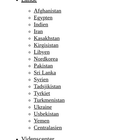
Afghanistan
Egypten
Indien
Iran
Kasakhstan
Kirgisistan
Libyen
Nordkorea
Pakistan
Sri Lanka
Syrien
Tadsjikistan
Tyrkiet
Turkmenistan
Ukraine
Usbekistan
Yemen
Centralasien
Videnscenter