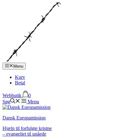
Hop
til
indhold
Menu
Kurv
Betal
Webbutik
0
Søg
Menu
Dansk Europamission
Hjælp til forfulgte kristne
– evangeliet til unåede