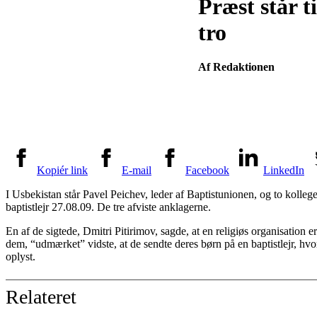
Præst står t
tro
Af Redaktionen
Kopiér link
E-mail
Facebook
LinkedIn
I Usbekistan står Pavel Peichev, leder af Baptistunionen, og to kolleger
baptistlejr 27.08.09. De tre afviste anklagerne.
En af de sigtede, Dmitri Pitirimov, sagde, at en religiøs organisation e
dem, “udmærket” vidste, at de sendte deres børn på en baptistlejr, hvo
oplyst.
Relateret