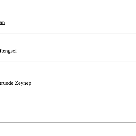
tan
 fængsel
struede Zeynep