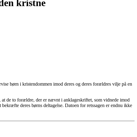
 den kristne
ndervise børn i kristendommen imod deres og deres forældres vilje på en
n, at de to forældre, der er nævnt i anklageskriftet, som vidnede imod
at bekræfte deres børns deltagelse. Datoen for retssagen er endnu ikke