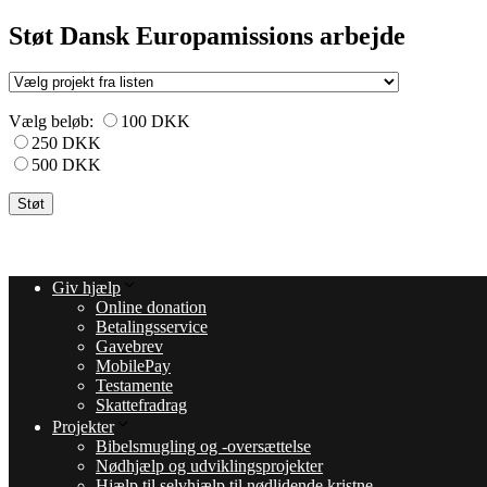
Støt Dansk Europamissions arbejde
Vælg beløb:
100 DKK
250 DKK
500 DKK
Giv hjælp
Online donation
Betalingsservice
Gavebrev
MobilePay
Testamente
Skattefradrag
Projekter
Bibelsmugling og -oversættelse
Nødhjælp og udviklingsprojekter
Hjælp til selvhjælp til nødlidende kristne