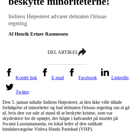
beskytte minoriteterne!
Indiens Højesteret advarer delstaten Orissas
regering
Af Henrik Ertner Rasmussen
DEL ARTIKEL
Kopiér link
E-mail
Facebook
LinkedIn
Twitter
Den 5. januar udtalte Indiens Højesteret, at den ikke ville tillade
forfølgelse af minoriteter og bad delstaten Orissas regering om at gå
af, hvis den var ude af stand til at beskytte kristne, som var
skydeskive for de optøjer, der fulgte i kølvandet på mordet på
Swami Laxmanananda, en lokal leder af den radikale
hindubevægelse Vishva Hindu Parishad (VHP).