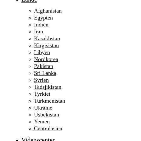
Afghanistan
Egypten
Indien
Iran
Kasakhstan
Kirgisistan
Libyen
Nordkorea
Pakistan
Sri Lanka
Syrien
Tadsjikistan
Tyrkiet
Turkmenistan
Ukraine
Usbekistan
Yemen
Centralasien
Videnscenter