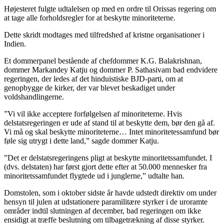
Højesteret fulgte udtalelsen op med en ordre til Orissas regering om
at tage alle forholdsregler for at beskytte minoriteterne.
Dette skridt modtages med tilfredshed af kristne organisationer i
Indien.
Et dommerpanel bestående af chefdommer K.G. Balakrishnan,
dommer Markandey Katju og dommer P. Sathasivam bad endvidere
regeringen, der ledes af det hinduistiske BJD-parti, om at
genopbygge de kirker, der var blevet beskadiget under
voldshandlingerne.
”Vi vil ikke acceptere forfølgelsen af minoriteterne. Hvis
delstatsregeringen er ude af stand til at beskytte dem, bør den gå af.
Vi må og skal beskytte minoriteterne… Intet minoritetessamfund bør
føle sig utrygt i dette land,” sagde dommer Katju.
”Det er delstatsregeringens pligt at beskytte minoritetssamfundet. I
(dvs. delstaten) har først gjort dette efter at 50.000 mennesker fra
minoritetssamfundet flygtede ud i junglerne,” udtalte han.
Domstolen, som i oktober sidste år havde udstedt direktiv om under
hensyn til julen at udstationere paramilitære styrker i de uroramte
områder indtil slutningen af december, bad regeringen om ikke
ensidigt at træffe beslutning om tilbagetrækning af disse styrker.