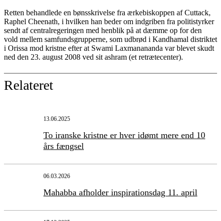
Retten behandlede en bønsskrivelse fra ærkebiskoppen af Cuttack,
Raphel Cheenath, i hvilken han beder om indgriben fra politistyrker
sendt af centralregeringen med henblik på at dæmme op for den
vold mellem samfundsgrupperne, som udbrød i Kandhamal distriktet
i Orissa mod kristne efter at Swami Laxmanananda var blevet skudt
ned den 23. august 2008 ved sit ashram (et retrætecenter).
Relateret
13.06.2025
To iranske kristne er hver idømt mere end 10
års fængsel
06.03.2026
Mahabba afholder inspirationsdag 11. april