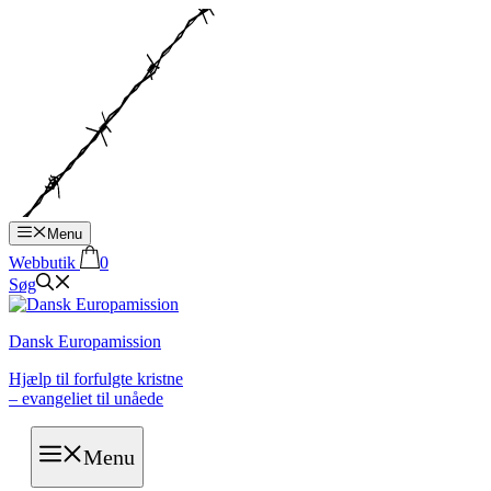
Hop
til
indhold
Menu
Webbutik
0
Søg
Dansk Europamission
Hjælp til forfulgte kristne
– evangeliet til unåede
Menu