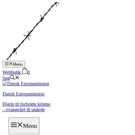
Hop
til
indhold
Menu
Webbutik
0
Søg
Dansk Europamission
Hjælp til forfulgte kristne
– evangeliet til unåede
Menu