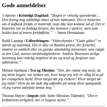
Gode anmeldelser
5 stjerner i
Kristeligt Dagblad
:
“Bogen er virkelig spændende…
Den fratog mig adskillige timer af min nattesøvn. Det er historien
om et kafkask forløb, et mareridt, man ikke kan komme ud af. Det er
historien om en forfulgt kristen, der kommer i sjæleve, men som
holdes fast af troens forbløffelse.”
– Søren Hermansen
Bodil Lanting i
Udfordringen:
“Vidnesbyrdet i ”Guds gidsel” er
stærkt og autentisk. Det er ikke en Rambo-præst, der fortæller,
snarere en antihelt eller en ganske almindelig missionær, som valgte
at ære Gud, uanset omstændighederne. Andrew Brunsons ærlige
beretning kan virkelig inspirere til tro og mod og fortjener stor
udbredelse.”
Miriam Sjælland i
Tro og Mission:
“Det, der ramte mig mest, da
jeg læste bogen, var tanken om, hvor langt jeg selv er villig til at gå
for evangeliets skyld. Hvor meget tør jeg risikere? Hvor meget tør
jeg miste? Hvis du tør lade dig udfordre på netop disse spørgsmål,
vil jeg varmt anbefale denne bog.”
Thomas Høyer i
Impuls
(tidl. Indre Missions Tidende):
“Det er
forfatterens ærlighed, der er bogens styrke.”