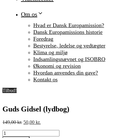
Om os
Hvad er Dansk Europamission?
Dansk Europamissions historie
Foredrag
Bestyrelse, ledelse og vedtægter
Klima og miljø
Indsamlingsnævnet og ISOBRO
Økonomi og revision
Hvordan anvendes din gave?
Kontakt os
Tilbud!
Guds Gidsel (lydbog)
Den
Den
149,00
kr.
50,00
kr.
oprindelige
aktuelle
Guds
pris
pris
Gidsel