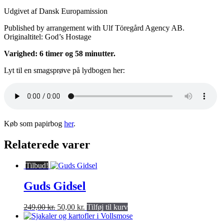
Udgivet af Dansk Europamission
Published by arrangement with Ulf Töregård Agency AB.
Originaltitel: God’s Hostage
Varighed: 6 timer og 58 minutter.
Lyt til en smagsprøve på lydbogen her:
Køb som papirbog
her
.
Relaterede varer
Tilbud!
Guds Gidsel
Den
Den
249,00
kr.
50,00
kr.
Tilføj til kurv
oprindelige
aktuelle