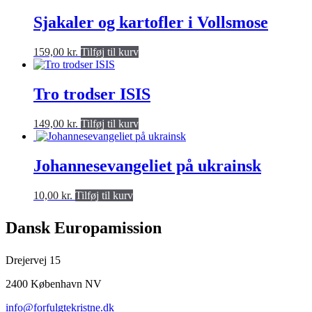
pris
pris
var:
er:
Sjakaler og kartofler i Vollsmose
249,00 kr..
50,00 kr..
159,00
kr.
Tilføj til kurv
Tro trodser ISIS
149,00
kr.
Tilføj til kurv
Johannesevangeliet på ukrainsk
10,00
kr.
Tilføj til kurv
Dansk Europamission
Drejervej 15
2400 København NV
info@forfulgtekristne.dk