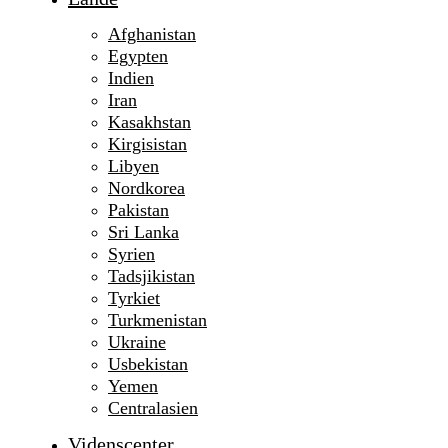
Afghanistan
Egypten
Indien
Iran
Kasakhstan
Kirgisistan
Libyen
Nordkorea
Pakistan
Sri Lanka
Syrien
Tadsjikistan
Tyrkiet
Turkmenistan
Ukraine
Usbekistan
Yemen
Centralasien
Videnscenter