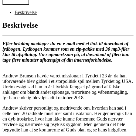
var:
er:
Tilføj til kurv
(lydbog)
149,00 kr..
50,00 kr..
antal
Beskrivelse
Beskrivelse
Efter betaling modtager du en e-mail med et link til download af
lydbogen. Lydbogen kommer som en zip-pakke med 30 mp3-filer
klar til afspilning. Vær opmærksom på, at download af filen kan
tage flere minutter afhængigt af din internetforbindelse.
Andrew Brunson havde været missionær i Tyrkiet i 23 år, da han
uforvarende blev gidsel i et storpolitisk spil mellem Tyrkiet og USA.
Uretmæssigt sad han to år i tyrkisk fængsel på grund af falske
anklager om blandt andet spionage, terrorisme og våbensmugling,
før han endelig blev løsladt i oktober 2018.
Andrew skriver personligt og medrivende om, hvordan han sad i
celle med 20 radikale muslimer samt i isolation. Her gennemgik han
en dyb troskrise, hvor han ikke kunne fornemme Guds nærvær,
tvivlede og nærmede sig psykisk sygdom. Men gennem det hele
begyndte han at se konturerne af Guds plan og se hans indgriben.