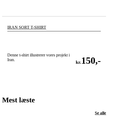
IRAN SORT T-SHIRT
Denne t-shirt illustrerer vores projekt i
150
,-
Iran.
kr.
LÆG I KURV
Mest læste
Se alle