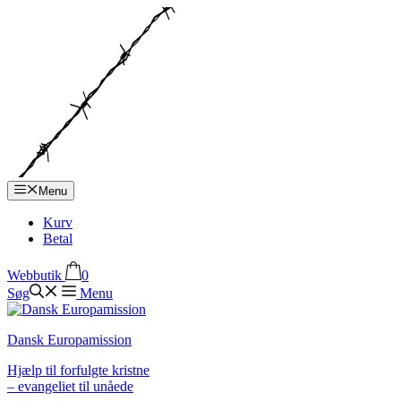
Hop
til
indhold
Menu
Kurv
Betal
Webbutik
0
Søg
Menu
Dansk Europamission
Hjælp til forfulgte kristne
– evangeliet til unåede