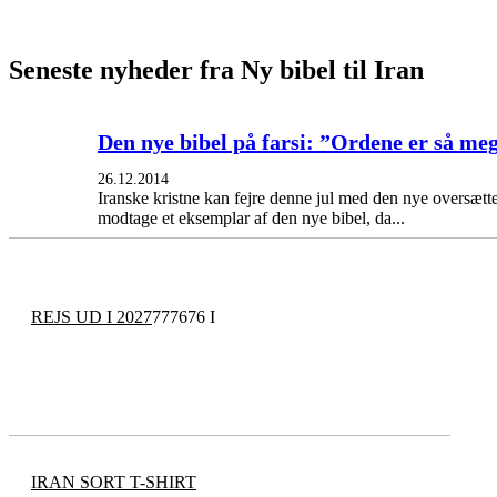
Seneste nyheder fra Ny bibel til Iran
Den nye bibel på farsi: ”Ordene er så me
26.12.2014
Iranske kristne kan fejre denne jul med den nye oversættel
modtage et eksemplar af den nye bibel, da...
REJS UD I 2027
777676 I
IRAN SORT T-SHIRT