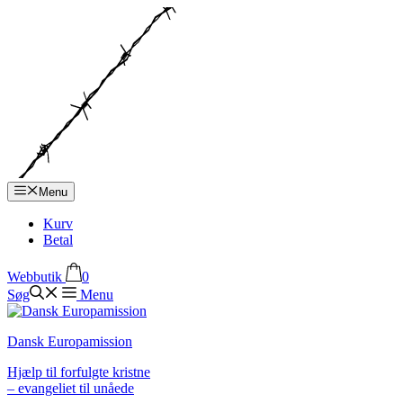
Hop
til
indhold
Menu
Kurv
Betal
Webbutik
0
Søg
Menu
Dansk Europamission
Hjælp til forfulgte kristne
– evangeliet til unåede