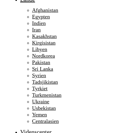
Afghanistan
Egypten
Indien
Iran
Kasakhstan
Kirgisistan
Libyen
Nordkorea
Pakistan
Sri Lanka
Syrien
Tadsjikistan
Tyrkiet
Turkmenistan
Ukraine
Usbekistan
Yemen
Centralasien
Videnscenter