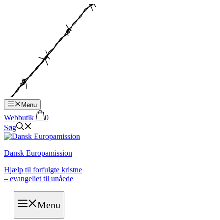
Hop
til
indhold
Menu
Webbutik
0
Søg
Dansk Europamission
Hjælp til forfulgte kristne
– evangeliet til unåede
Menu