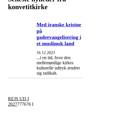
konvetitkirke
Med iranske kristne
på
gadeevangelisering i
et muslimsk land
16.12.2023
...i en tid, hvor den
mellemøstlige kirkes
kulturelle udtryk ændrer
sig radikalt.
REJS UD I
2027
777676 I