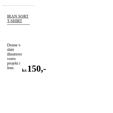
IRAN SORT
T-SHIRT
Denne t-
shirt
illustrerer
vores
projekt i
150
,-
Iran.
kr.
LÆG
I
KURV