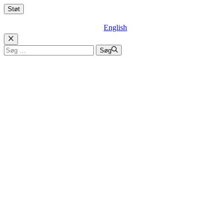
English
Luk
Søg
Søg
efter: