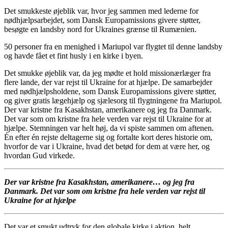
Det smukkeste øjeblik var, hvor jeg sammen med lederne for
nødhjælpsarbejdet, som Dansk Europamissions givere støtter,
besøgte en landsby nord for Ukraines grænse til Rumænien.
50 personer fra en menighed i Mariupol var flygtet til denne landsby
og havde fået et fint husly i en kirke i byen.
Det smukke øjeblik var, da jeg mødte et hold missionærlæger fra
flere lande, der var rejst til Ukraine for at hjælpe. De samarbejder
med nødhjælpsholdene, som Dansk Europamissions givere støtter,
og giver gratis lægehjælp og sjælesorg til flygtningene fra Mariupol.
Der var kristne fra Kasakhstan, amerikanere og jeg fra Danmark.
Det var som om kristne fra hele verden var rejst til Ukraine for at
hjælpe. Stemningen var helt høj, da vi spiste sammen om aftenen.
Én efter én rejste deltagerne sig og fortalte kort deres historie om,
hvorfor de var i Ukraine, hvad det betød for dem at være her, og
hvordan Gud virkede.
Der var kristne fra Kasakhstan, amerikanere… og jeg fra
Danmark. Det var som om kristne fra hele verden var rejst til
Ukraine for at hjælpe
Det var et smukt udtryk for den globale kirke i aktion, helt