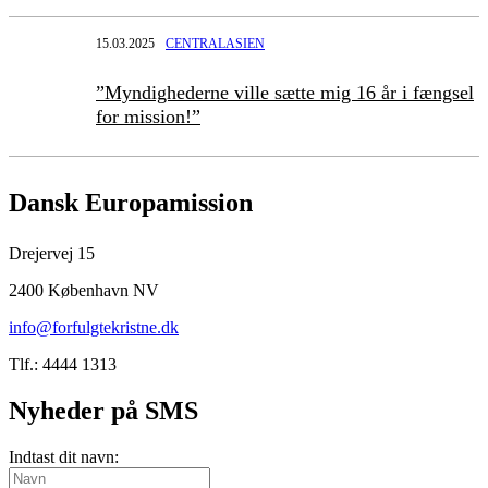
15.03.2025
CENTRALASIEN
”Myndighederne ville sætte mig 16 år i fængsel
for mission!”
Dansk Europamission
Drejervej 15
2400 København NV
info@forfulgtekristne.dk
Tlf.: 4444 1313
Nyheder på SMS
Indtast dit navn: