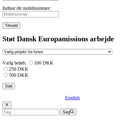
Indtast dit mobilnummer:
Tilmeld
Støt Dansk Europamissions arbejde
Vælg beløb:
100 DKK
250 DKK
500 DKK
English
Luk
Søg
Søg
efter: