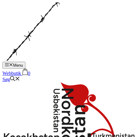
Hop
til
indhold
Menu
Webbutik
0
Søg