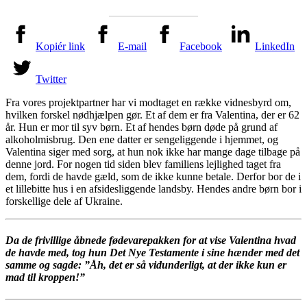
Kopiér link
E-mail
Facebook
LinkedIn
Twitter
Fra vores projektpartner har vi modtaget en række vidnesbyrd om,
hvilken forskel nødhjælpen gør. Et af dem er fra Valentina, der er 62
år. Hun er mor til syv børn. Et af hendes børn døde på grund af
alkoholmisbrug. Den ene datter er sengeliggende i hjemmet, og
Valentina siger med sorg, at hun nok ikke har mange dage tilbage på
denne jord. For nogen tid siden blev familiens lejlighed taget fra
dem, fordi de havde gæld, som de ikke kunne betale. Derfor bor de i
et lillebitte hus i en afsidesliggende landsby. Hendes andre børn bor i
forskellige dele af Ukraine.
Da de frivillige åbnede fødevarepakken for at vise Valentina hvad
de havde med, tog hun Det Nye Testamente i sine hænder med det
samme og sagde: ”Åh, det er så vidunderligt, at der ikke kun er
mad til kroppen!”