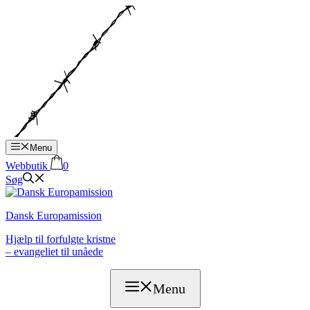
Hop
til
indhold
Menu
Webbutik
0
Søg
Dansk Europamission
Hjælp til forfulgte kristne
– evangeliet til unåede
Menu