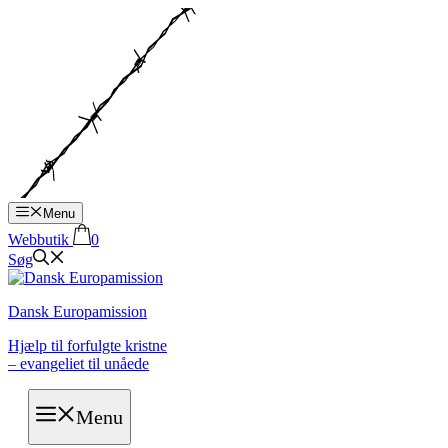
Hop
til
indhold
Menu
Webbutik
0
Søg
Dansk Europamission
Hjælp til forfulgte kristne
– evangeliet til unåede
Menu