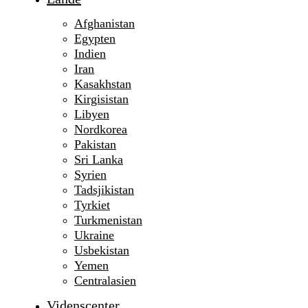
Afghanistan
Egypten
Indien
Iran
Kasakhstan
Kirgisistan
Libyen
Nordkorea
Pakistan
Sri Lanka
Syrien
Tadsjikistan
Tyrkiet
Turkmenistan
Ukraine
Usbekistan
Yemen
Centralasien
Videnscenter