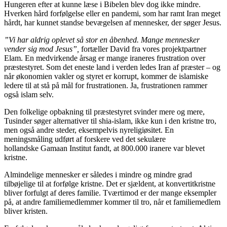
Hungeren efter at kunne læse i Bibelen blev dog ikke mindre.
Hverken hård forfølgelse eller en pandemi, som har ramt Iran meget
hårdt, har kunnet standse bevægelsen af mennesker, der søger Jesus.
”Vi har aldrig oplevet så stor en åbenhed. Mange mennesker
vender sig mod Jesus”,
fortæller David fra vores projektpartner
Elam. En medvirkende årsag er mange iraneres frustration over
præstestyret. Som det eneste land i verden ledes Iran af præster – og
når økonomien vakler og styret er korrupt, kommer de islamiske
ledere til at stå på mål for frustrationen. Ja, frustrationen rammer
også islam selv.
Den folkelige opbakning til præstestyret svinder mere og mere,
Tusinder søger alternativer til shia-islam, ikke kun i den kristne tro,
men også andre steder, eksempelvis nyreligiøsitet. En
meningsmåling udført af forskere ved det sekulære
hollandske Gamaan Institut fandt, at 800.000 iranere var blevet
kristne.
Almindelige mennesker er således i mindre og mindre grad
tilbøjelige til at forfølge kristne. Det er sjældent, at konvertitkristne
bliver forfulgt af deres familie. Tværtimod er der mange eksempler
på, at andre familiemedlemmer kommer til tro, når et familiemedlem
bliver kristen.