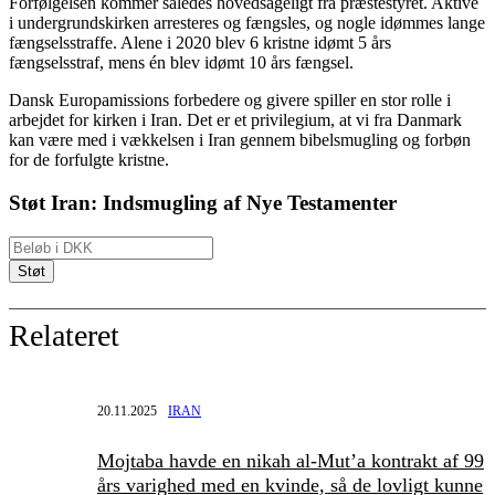
Forfølgelsen kommer således hovedsageligt fra præstestyret. Aktive
i undergrundskirken arresteres og fængsles, og nogle idømmes lange
fængselsstraffe. Alene i 2020 blev 6 kristne idømt 5 års
fængselsstraf, mens én blev idømt 10 års fængsel.
Dansk Europamissions forbedere og givere spiller en stor rolle i
arbejdet for kirken i Iran. Det er et privilegium, at vi fra Danmark
kan være med i vækkelsen i Iran gennem bibelsmugling og forbøn
for de forfulgte kristne.
Støt Iran: Indsmugling af Nye Testamenter
Relateret
20.11.2025
IRAN
Mojtaba havde en nikah al-Mut’a kontrakt af 99
års varighed med en kvinde, så de lovligt kunne