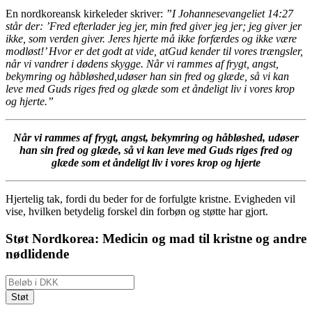
En nordkoreansk kirkeleder skriver:
”I Johannesevangeliet
14:27
står der: ’Fred efterlader jeg jer, min fred giver jeg jer;
jeg giver jer
ikke, som verden giver. Jeres hjerte må ikke forfærdes og ikke være
modløst!’ Hvor er det godt at vide, at
Gud kender til vores trængsler,
når vi vandrer i dødens skygge. Når vi rammes af frygt, angst,
bekymring og håbløshed,
udøser han sin fred og glæde, så vi kan
leve med Guds riges fred og glæde som et åndeligt liv i vores krop
og hjerte.”
Når vi rammes af frygt, angst, bekymring og håbløshed, udøser
han sin fred og glæde, så vi kan leve med Guds riges fred og
glæde som et åndeligt liv i vores krop og hjerte
Hjertelig tak, fordi du beder for de forfulgte kristne. Evigheden vil
vise, hvilken betydelig forskel din forbøn og støtte har gjort.
Støt Nordkorea: Medicin og mad til kristne og andre
nødlidende