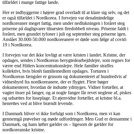
tilfældet i mange fattige lande.
Her er indbyggerne i højere grad overladt til at klare sig selv, og det
er også tilfældet i Nordkorea. I forvejen var den
almindelige
nordkoreaner meget fattig, men under nedlukningen i foråret steg
priserne på dagligvarer til
næsten firedobbelt niveau. Priserne faldt i
foråret, men grundet tyfoner i juli og september steg priser
ne
igen.
Anslået 30.000-50.000 nordkoreanere er døde som følge af covid-
19 i Nordkorea.
I forvejen var det ikke lovligt at være kristen i landet. Kristne, der
opdages, sendes i Nordkoreas berygtede
arbejdslejre, som regnes for
værre end Hitlers koncentrationslejre. Hele familier straffes
kollektivt, hvis blot
ét familiemedlem opdages. Torturen i
Nordkoreas fængsler er grusom og dokumenteret af hundredvis af
vidnesbyrd fra nordkoreanere, der er flygtet. Flere bøger
dokumenterer, hvordan de indsatte ydmyges. Vidner fortæller, at
vagter tisser på fanger, og at nogle fanger får revet neglene af, piskes
og udsættes for luseplage. Et øjenvidne fortæller, at kristne bl.a.
henrettes ved at blive brændt levende.
I Danmark bliver vi ikke forfulgt som i Nordkorea, men vi kan
gennemgå prøvelser og møde udfordringer. Men Gud er den
samme i
Danmark
,
og hans løfter gælder os – ligesom de gælder for
nordkoreanske kristne.