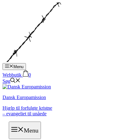
Hop
til
indhold
Menu
Webbutik
0
Søg
Dansk Europamission
Hjælp til forfulgte kristne
– evangeliet til unåede
Menu