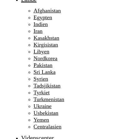
Afghanistan
Egypten
Indien
Iran
Kasakhstan
Kirgisistan
Libyen
Nordkorea
Pakistan
Sri Lanka
Syrien
Tadsjikistan
Tyrkiet
Turkmenistan
Ukraine
Usbekistan
Yemen
Centralasien
Videnscenter