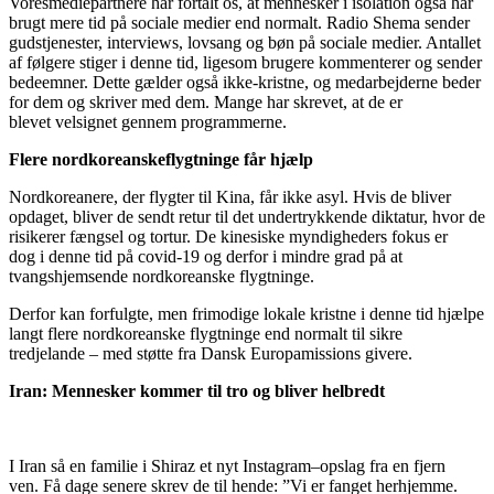
Vor
es
mediepartnere
har fortalt os
, at mennesker i isolation også har
brugt mere tid på sociale medier end normalt.
Radio
Shema sender
gudstjenester, interviews, lovsang og bøn på sociale medier
. Antallet
af følgere stiger i denne tid
,
ligesom brugere kommenterer og sender
bedeemner
. Dette gælder
også ikke-kristne
, og medarbejderne beder
for dem og
skriver
med dem. Mange har skrevet, at de er
blevet
velsignet gennem
programmerne
.
Flere
nordkoreanske
flygtninge
får hjælp
Nordkoreanere
,
der flygter til Kina
,
får ikke asyl
. Hvis
de bliver
opdaget
, bliver de
sendt retur til det undertrykkende diktatur, hvor de
risikerer fængsel og tortur. De kinesiske myndigheders fokus
er
dog
i denne tid
på
covid-19 og derfor i mindre grad på at
tvangshjemsende nordkoreanske flygtninge.
Derfor kan forfulgte, men frimodige lokale kristne i denne tid hjælpe
langt flere nordkoreanske flygtninge end normalt til sikre
tredjelande
–
med støtte fra Dansk Europamissions givere.
Iran
: M
ennesker kommer til tro og bliver helbredt
I Iran
så en familie i Shiraz et nyt
I
nstagram
–
opslag
fra en fjern
ven.
Få
dage senere
skrev de til hende
: ”Vi er fanget herhjemme.