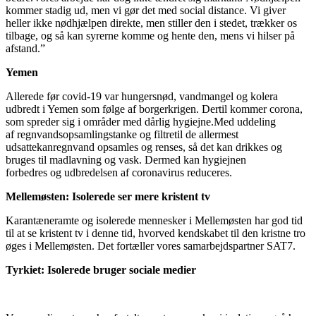
kommer
stadig ud, men vi gør det med social distance. Vi giver
heller ikke nødhjælpen direkte, men stiller den i stedet, trækker os
tilbage, og så kan syrerne komme og hente de
n
, mens vi hilser på
afstand.
”
Yemen
Allerede før covid-19 var hungersnød, vandmangel og kolera
udbredt i Yemen som følge af borgerk
rigen. Dertil kommer
corona
,
som spreder sig i områder med dårlig hygiejne.
Med u
ddeling
af
r
e
gnvandsopsamlingstanke
og
filtre
til de allermest
udsatte
kan
r
egnvand
ops
amles og renses, så det kan drikkes og
bruges til madlavning og vask
. Dermed kan
hygiejnen
forbedres
og
udbredelsen af
coronavirus
reduceres
.
Mellemøsten
: I
solerede ser mere
kristent
tv
K
arantæneramte og isolerede mennesker
i Mellemøsten har
god tid
til at se kristent tv i denne tid, hvorved kendskabet til den kristne tro
øges i Mellemøsten. Det fortæller vor
es
samarbejdspartner SAT7.
Tyrkiet
: I
solerede bruger
sociale medier