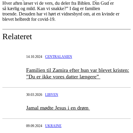
Hver aften læser vi de vers
,
du deler fra Biblen. Din Gud er
så
kærlig og mild. Kan vi snakke?” I dag er familien
troende.
Desuden har vi hørt et vidnesbyrd om
,
at
en kvinde er
blevet helbredt for
covid-19
.
Relateret
14.10.2024
CENTRALASIEN
Familien til Zamira efter hun var blevet kristen:
”Du er ikke vores datter længere”
30.03.2026
LIBYEN
Jamal mødte Jesus i en drøm
09.09.2024
UKRAINE