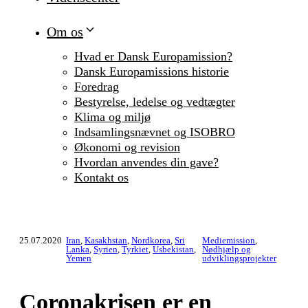
Om os
Hvad er Dansk Europamission?
Dansk Europamissions historie
Foredrag
Bestyrelse, ledelse og vedtægter
Klima og miljø
Indsamlingsnævnet og ISOBRO
Økonomi og revision
Hvordan anvendes din gave?
Kontakt os
25.07.2020
Iran
,
Kasakhstan
,
Nordkorea
,
Sri
Mediemission
,
Lanka
,
Syrien
,
Tyrkiet
,
Usbekistan
,
Nødhjælp og
Yemen
udviklingsprojekter
Coronakrisen er en