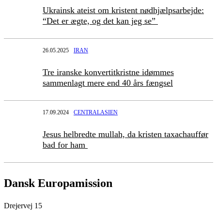
Ukrainsk ateist om kristent nødhjælpsarbejde:
“Det er ægte, og det kan jeg se”
26.05.2025
IRAN
Tre iranske konvertitkristne idømmes
sammenlagt mere end 40 års fængsel
17.09.2024
CENTRALASIEN
Jesus helbredte mullah, da kristen taxachauffør
bad for ham
Dansk Europamission
Drejervej 15