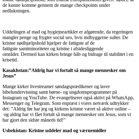
de kunne komme gennem de mange checkpoints under
nedlukningen.
Uddelingen af mad og hygiejneartikler er afgørende, da regeringen
mangler penge og frygter social uro, hvis indbyggerne sulter.
De
kristne nødhjælpshold hjælper de fattigste af de
fattigste
samt
minoriteter og
kristne i afsidesliggende
områder
.
Dermed kan kirken bringe håb og bidrage til stabilitet i en
krisetid.
Kasakhstan
:
”A
ldrig har vi
fortalt så mange mennesker om
Jesus
”
Mange kirker livestreamer søndagsprædike
ner
og laver
bibelundervisning
samt
børne- og ungdomsprogrammer på
Instagram og YouTube
. De
evangeliserer
også
aktivt på WhatsApp,
Messenger og Telegram. Som e
n
præst
i
vor
es
netværk
udtrykker
det: ”Aldrig
før
har jeg og kirkens kristne været
så
aktive online
–
og aldrig har vi fået fortalt så mange mennesker om Jesus
,
som vi
har gjort den sidste måneds tid!”
Usbekistan
: K
ristne
uddeler mad og værnemidler