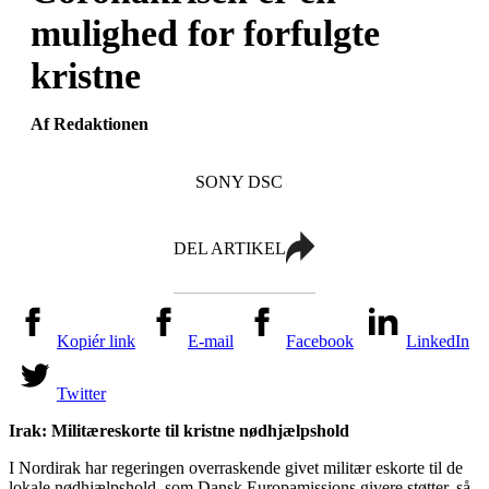
mulighed for forfulgte
kristne
Af Redaktionen
SONY DSC
DEL ARTIKEL
Kopiér link
E-mail
Facebook
LinkedIn
Twitter
Irak
: M
ilitæreskorte til kristne nødhjælpshold
I Nordirak har regeringen
overraskende
givet militær eskorte til de
lokale nødhjælpshold
, som
Dansk
Europamissions
givere støtter, så