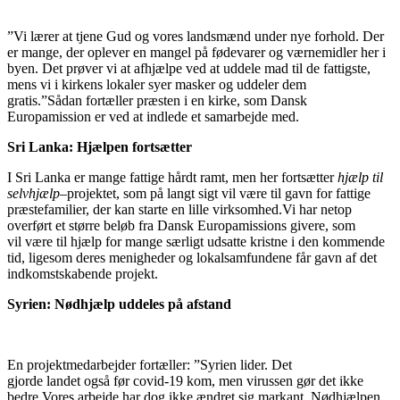
”Vi lærer at tjene Gud og vores landsmænd under nye forhold. Der
er mange, der oplever en mangel på fødevarer og værnemidler her i
byen. Det prøver vi at afhjælpe ved at uddele mad til de fattigste,
mens vi i kirkens lokaler syer masker og uddeler dem
gratis
.
”
Sådan
fortæller præsten i en kirke, som Dansk
Europamission er ved at indlede et samarbejde med.
Sri Lanka
: Hjælpen fortsætter
I Sri Lanka
er mange fattige hårdt ramt, men her
fortsætter
hjælp til
selvhjælp
–
projektet, som
på langt sigt vil være til gavn for fattige
præstefamilier,
der
kan starte en lille virksomhed.
Vi har
netop
overført et større beløb
fra Dansk Europamissions givere
, som
vil
være til hjælp for
mange
særligt
udsatte kristne i den kommende
tid, ligesom
deres
menigheder og lokalsamfundene får gavn
af det
indkomstskabende projekt.
Syrien
: Nødhjælp uddeles på afstand
En projektmedarbejder fortæller:
”
Syrien lider. Det
gjorde
landet
også før
covid
-19 kom, men virussen gør det ikke
bedre.
Vores arbejde har
dog
ikke ændret sig markant. Nødhjælpen