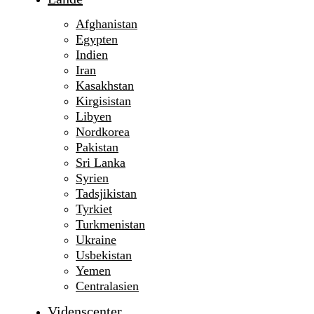
Afghanistan
Egypten
Indien
Iran
Kasakhstan
Kirgisistan
Libyen
Nordkorea
Pakistan
Sri Lanka
Syrien
Tadsjikistan
Tyrkiet
Turkmenistan
Ukraine
Usbekistan
Yemen
Centralasien
Videnscenter