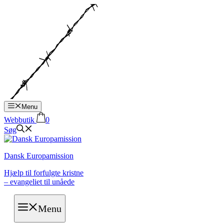
Hop
til
indhold
Menu
Webbutik
0
Søg
Dansk Europamission
Hjælp til forfulgte kristne
– evangeliet til unåede
Menu