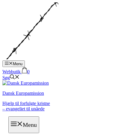
Hop
til
indhold
Menu
Webbutik
0
Søg
Dansk Europamission
Hjælp til forfulgte kristne
– evangeliet til unåede
Menu