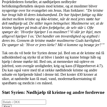
Projektlederen fortæller, at nødhjælpen nedbryder
befolkningsflertallets skepsis mod kristne, og at muslimer bliver
nysgerrige over for evangeliet om Jesus. Han forklarer:
”De kristne
har bragt håb til deres lokalsamfund. De har hjulpet fattige og ikke
skelnet mellem kristne og ikke-kristne, når de med jeres støtte har
delt nødhjælp ud. De stiller ingen betingelser. Muslimerne ser, at de
kristne hjælper på trods af den forfølgelse, de selv står i. Ofte
spørger de: ’Hvorfor hjælper I os muslimer? Vi slår jer ihjel, men
alligevel hjælper I os.’ Det handler om troværdighed og ægthed i
deres tro. Gennem de kristne møder muslimerne Guds kærlighed.
De spørger så: ’Hvor er jeres kirke? Må vi komme og besøge jer?’”
Tak om du vil bede for Syrien denne jul. Bed om at de kristne må få
udholdenhed og styrke til at blive i landet og kunne bringe håb og
hjælp i denne mørke tid. Bed om, at mennesker må opleve en
julefred, som overgår uroligheder, krig og kaos (Filipperbrevet 4:7).
Du kan også være med til at række nødlidende kristne og andre
udsatte en hjælpende hånd i denne tid. Det koster 430 kroner at
sikre, at nødstedte kan få mad, vand, modermælkserstatning til
spædbørn og medicin i en måned.
Støt Syrien: Nødhjælp til kristne og andre fordrevne