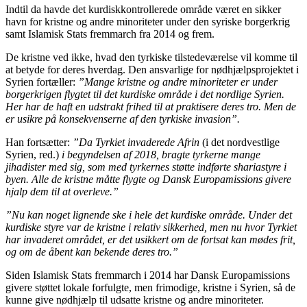
Indtil da havde det kurdiskkontrollerede område været en sikker
havn for kristne og andre minoriteter under den syriske borgerkrig
samt Islamisk Stats fremmarch fra 2014 og frem.
De kristne ved ikke, hvad den tyrkiske tilstedeværelse vil komme til
at betyde for deres hverdag. Den ansvarlige for nødhjælpsprojektet i
Syrien fortæller:
”Mange kristne og andre minoriteter er under
borgerkrigen flygtet til det kurdiske område i det nordlige Syrien.
Her har de haft en udstrakt frihed til at praktisere deres tro. Men de
er usikre på konsekvenserne af den tyrkiske invasion”.
Han fortsætter:
”Da Tyrkiet invaderede Afrin
(i det nordvestlige
Syrien, red.)
i begyndelsen af 2018, bragte tyrkerne mange
jihadister med sig, som med tyrkernes støtte indførte shariastyre i
byen. Alle de kristne måtte flygte og Dansk Europamissions givere
hjalp dem til at overleve.”
”Nu kan noget lignende ske i hele det kurdiske område. Under det
kurdiske styre var de kristne i relativ sikkerhed, men nu hvor Tyrkiet
har invaderet området, er det usikkert om de fortsat kan mødes frit,
og om de åbent kan bekende deres tro.”
Siden Islamisk Stats fremmarch i 2014 har Dansk Europamissions
givere støttet lokale forfulgte, men frimodige, kristne i Syrien, så de
kunne give nødhjælp til udsatte kristne og andre minoriteter.