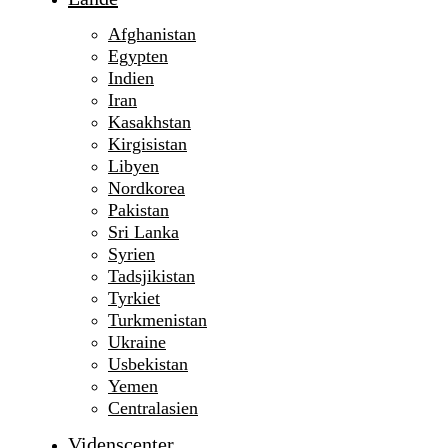
Afghanistan
Egypten
Indien
Iran
Kasakhstan
Kirgisistan
Libyen
Nordkorea
Pakistan
Sri Lanka
Syrien
Tadsjikistan
Tyrkiet
Turkmenistan
Ukraine
Usbekistan
Yemen
Centralasien
Videnscenter