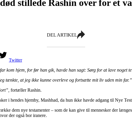
ød stillede Rashin over for et va
DEL ARTIKEL
Twitter
far kom hjem, for før han gik, havde han sagt: Sørg for at lave noget t
eg tænkte, at jeg ikke kunne overleve og fortsætte mit liv uden min far.”
jort”,
fortæller Rashin.
nesker i hendes hjemby, Mashhad, da hun ikke havde adgang til Nye Tes
kke dem nye testamenter – som de kan give til mennesker der længes ef
vor der også bor iranere.