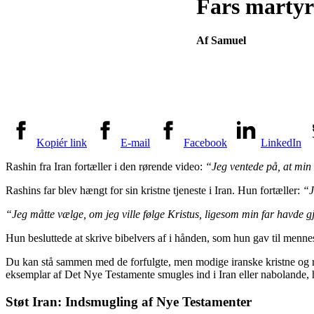
Fars martyrd
Af Samuel
Kopiér link
E-mail
Facebook
LinkedIn
Rashin fra Iran fortæller i den rørende video:
“Jeg ventede på, at min 
Rashins far blev hængt for sin kristne tjeneste i Iran. Hun fortæller:
“J
“Jeg måtte vælge, om jeg ville følge Kristus, ligesom min far havde g
Hun besluttede at skrive bibelvers af i hånden, som hun gav til men
Du kan stå sammen med de forfulgte, men modige iranske kristne og ræ
eksemplar af Det Nye Testamente smugles ind i Iran eller nabolande, h
Støt Iran: Indsmugling af Nye Testamenter