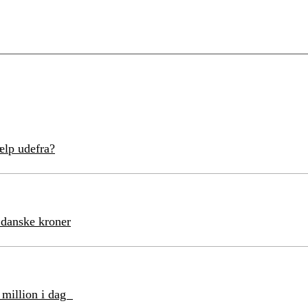
ælp udefra?
 danske kroner
n million i dag