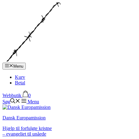
Hop
til
indhold
Menu
Kurv
Betal
Webbutik
0
Søg
Menu
Dansk Europamission
Hjælp til forfulgte kristne
– evangeliet til unåede