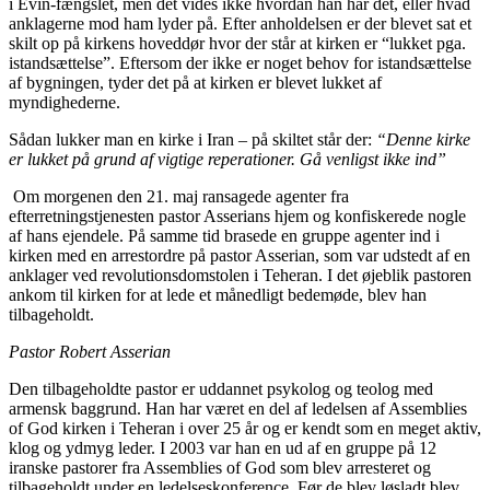
i Evin-fængslet, men det vides ikke hvordan han har det, eller hvad
anklagerne mod ham lyder på. Efter anholdelsen er der blevet sat et
skilt op på kirkens hoveddør hvor der står at kirken er “lukket pga.
istandsættelse”. Eftersom der ikke er noget behov for istandsættelse
af bygningen, tyder det på at kirken er blevet lukket af
myndighederne.
Sådan lukker man en kirke i Iran – på skiltet står der:
“Denne kirke
er lukket på grund af vigtige reperationer. Gå venligst ikke ind”
Om morgenen den 21. maj ransagede agenter fra
efterretningstjenesten pastor Asserians hjem og konfiskerede nogle
af hans ejendele. På samme tid brasede en gruppe agenter ind i
kirken med en arrestordre på pastor Asserian, som var udstedt af en
anklager ved revolutionsdomstolen i Teheran. I det øjeblik pastoren
ankom til kirken for at lede et månedligt bedemøde, blev han
tilbageholdt.
Pastor Robert Asserian
Den tilbageholdte pastor er uddannet psykolog og teolog med
armensk baggrund. Han har været en del af ledelsen af Assemblies
of God kirken i Teheran i over 25 år og er kendt som en meget aktiv,
klog og ydmyg leder. I 2003 var han en ud af en gruppe på 12
iranske pastorer fra Assemblies of God som blev arresteret og
tilbageholdt under en ledelseskonference. Før de blev løsladt blev