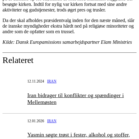
besøgte kirken. Indtil for nylig var kirken fortsat med sine andre
aktiviteter og gudstjenester, trods øget pres og trusler.
Da der skal afholdes præsidentvalg inden for den næste måned, slår
de iranske myndigheder ekstra hårdt ned på religiøse minoriteter og
andre som de opfatter som en trussel.
Kilde: Dansk Europamissions samarbejdspartner Elam Ministries
Relateret
12.11.2024
IRAN
Iran bidrager til konflikter og spændinger i
Mellemøsten
12.01.2026
IRAN
Yasmin søgte trøst i fester, alkohol og stoffer,