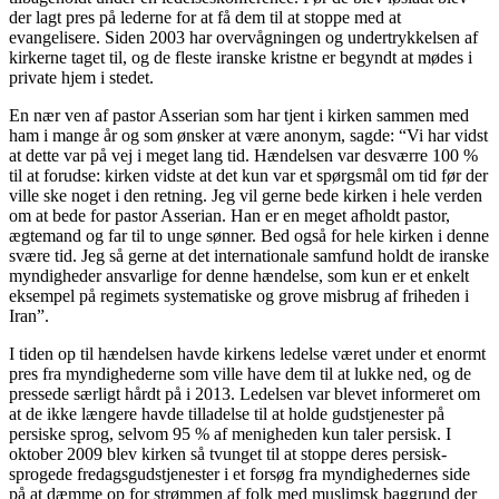
der lagt pres på lederne for at få dem til at stoppe med at
evangelisere. Siden 2003 har overvågningen og undertrykkelsen af
kirkerne taget til, og de fleste iranske kristne er begyndt at mødes i
private hjem i stedet.
En nær ven af pastor Asserian som har tjent i kirken sammen med
ham i mange år og som ønsker at være anonym, sagde: “Vi har vidst
at dette var på vej i meget lang tid. Hændelsen var desværre 100 %
til at forudse: kirken vidste at det kun var et spørgsmål om tid før der
ville ske noget i den retning. Jeg vil gerne bede kirken i hele verden
om at bede for pastor Asserian. Han er en meget afholdt pastor,
ægtemand og far til to unge sønner. Bed også for hele kirken i denne
svære tid. Jeg så gerne at det internationale samfund holdt de iranske
myndigheder ansvarlige for denne hændelse, som kun er et enkelt
eksempel på regimets systematiske og grove misbrug af friheden i
Iran”.
I tiden op til hændelsen havde kirkens ledelse været under et enormt
pres fra myndighederne som ville have dem til at lukke ned, og de
pressede særligt hårdt på i 2013. Ledelsen var blevet informeret om
at de ikke længere havde tilladelse til at holde gudstjenester på
persiske sprog, selvom 95 % af menigheden kun taler persisk. I
oktober 2009 blev kirken så tvunget til at stoppe deres persisk-
sprogede fredagsgudstjenester i et forsøg fra myndighedernes side
på at dæmme op for strømmen af folk med muslimsk baggrund der