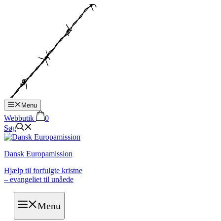
Hop
til
indhold
Menu
Webbutik
0
Søg
Dansk Europamission
Hjælp til forfulgte kristne
– evangeliet til unåede
Menu