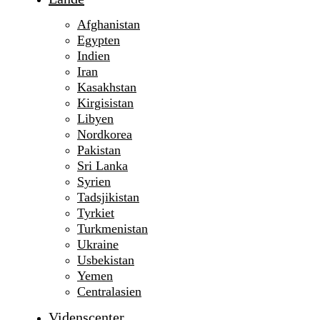
Afghanistan
Egypten
Indien
Iran
Kasakhstan
Kirgisistan
Libyen
Nordkorea
Pakistan
Sri Lanka
Syrien
Tadsjikistan
Tyrkiet
Turkmenistan
Ukraine
Usbekistan
Yemen
Centralasien
Videnscenter