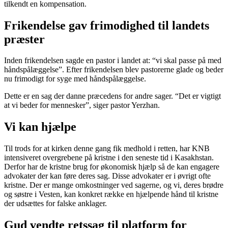
tilkendt en kompensation.
Frikendelse gav frimodighed til landets
præster
Inden frikendelsen sagde en pastor i landet at: “vi skal passe på med
håndspålæggelse”. Efter frikendelsen blev pastorerne glade og beder
nu frimodigt for syge med håndspålæggelse.
Dette er en sag der danne præcedens for andre sager. “Det er vigtigt
at vi beder for mennesker”, siger pastor Yerzhan.
Vi kan hjælpe
Til trods for at kirken denne gang fik medhold i retten, har KNB
intensiveret overgrebene på kristne i den seneste tid i Kasakhstan.
Derfor har de kristne brug for økonomisk hjælp så de kan engagere
advokater der kan føre deres sag. Disse advokater er i øvrigt ofte
kristne. Der er mange omkostninger ved sagerne, og vi, deres brødre
og søstre i Vesten, kan konkret række en hjælpende hånd til kristne
der udsættes for falske anklager.
Gud vendte retssag til platform for