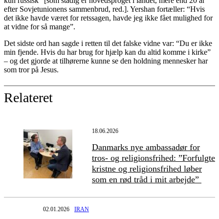
kun russisk” [som stadig er hovedsproget i landet, mere end 20 år
efter Sovjetunionens sammenbrud, red.]. Yershan fortæller: “Hvis
det ikke havde været for retssagen, havde jeg ikke fået mulighed for
at vidne for så mange”.
Det sidste ord han sagde i retten til det falske vidne var: “Du er ikke
min fjende. Hvis du har brug for hjælp kan du altid komme i kirke”
– og det gjorde at tilhørerne kunne se den holdning mennesker har
som tror på Jesus.
Relateret
18.06.2026
Danmarks nye ambassadør for
tros- og religionsfrihed: ”Forfulgte
kristne og religionsfrihed løber
som en rød tråd i mit arbejde”
02.01.2026
IRAN