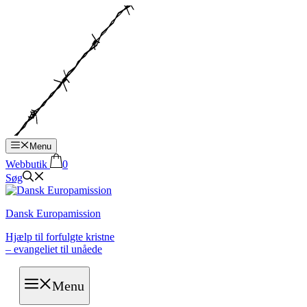
Hop
til
indhold
Menu
Webbutik
0
Søg
Dansk Europamission
Hjælp til forfulgte kristne
– evangeliet til unåede
Menu