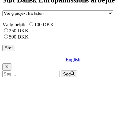
Støt Dansk Europamissions arbejde
Vælg beløb:
100 DKK
250 DKK
500 DKK
English
Luk
Søg
Søg
efter: