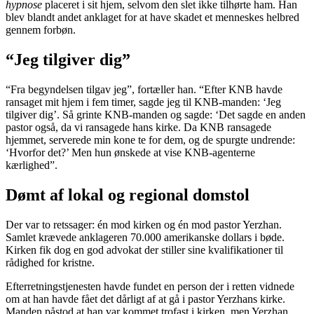
hypnose
placeret i sit hjem, selvom den slet ikke tilhørte ham. Han
blev blandt andet anklaget for at have skadet et menneskes helbred
gennem forbøn.
“Jeg tilgiver dig”
“Fra begyndelsen tilgav jeg”, fortæller han. “Efter KNB havde
ransaget mit hjem i fem timer, sagde jeg til KNB-manden: ‘Jeg
tilgiver dig’. Så grinte KNB-manden og sagde: ‘Det sagde en anden
pastor også, da vi ransagede hans kirke. Da KNB ransagede
hjemmet, serverede min kone te for dem, og de spurgte undrende:
‘Hvorfor det?’ Men hun ønskede at vise KNB-agenterne
kærlighed”.
Dømt af lokal og regional domstol
Der var to retssager: én mod kirken og én mod pastor Yerzhan.
Samlet krævede anklageren 70.000 amerikanske dollars i bøde.
Kirken fik dog en god advokat der stiller sine kvalifikationer til
rådighed for kristne.
Efterretningstjenesten havde fundet en person der i retten vidnede
om at han havde fået det dårligt af at gå i pastor Yerzhans kirke.
Manden påstod at han var kommet trofast i kirken, men Yerzhan