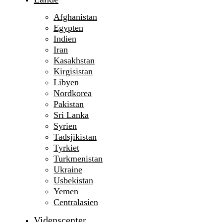
Afghanistan
Egypten
Indien
Iran
Kasakhstan
Kirgisistan
Libyen
Nordkorea
Pakistan
Sri Lanka
Syrien
Tadsjikistan
Tyrkiet
Turkmenistan
Ukraine
Usbekistan
Yemen
Centralasien
Videnscenter