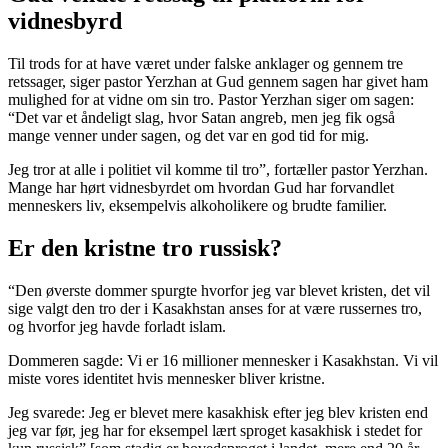
vidnesbyrd
Til trods for at have været under falske anklager og gennem tre
retssager, siger pastor Yerzhan at Gud gennem sagen har givet ham
mulighed for at vidne om sin tro. Pastor Yerzhan siger om sagen:
“Det var et åndeligt slag, hvor Satan angreb, men jeg fik også
mange venner under sagen, og det var en god tid for mig.
Jeg tror at alle i politiet vil komme til tro”, fortæller pastor Yerzhan.
Mange har hørt vidnesbyrdet om hvordan Gud har forvandlet
menneskers liv, eksempelvis alkoholikere og brudte familier.
Er den kristne tro russisk?
“Den øverste dommer spurgte hvorfor jeg var blevet kristen, det vil
sige valgt den tro der i Kasakhstan anses for at være russernes tro,
og hvorfor jeg havde forladt islam.
Dommeren sagde: Vi er 16 millioner mennesker i Kasakhstan. Vi vil
miste vores identitet hvis mennesker bliver kristne.
Jeg svarede: Jeg er blevet mere kasakhisk efter jeg blev kristen end
jeg var før, jeg har for eksempel lært sproget kasakhisk i stedet for