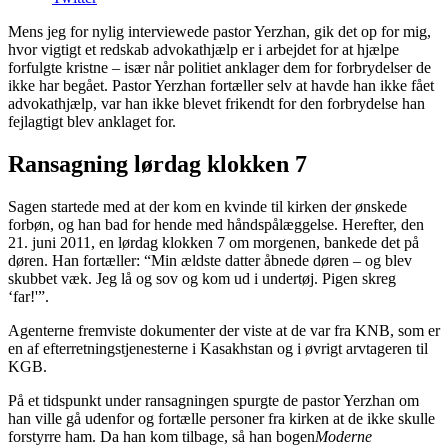
Mens jeg for nylig interviewede pastor Yerzhan, gik det op for mig,
hvor vigtigt et redskab advokathjælp er i arbejdet for at hjælpe
forfulgte kristne – især når politiet anklager dem for forbrydelser de
ikke har begået. Pastor Yerzhan fortæller selv at havde han ikke fået
advokathjælp, var han ikke blevet frikendt for den forbrydelse han
fejlagtigt blev anklaget for.
Ransagning lørdag klokken 7
Sagen startede med at der kom en kvinde til kirken der ønskede
forbøn, og han bad for hende med håndspålæggelse. Herefter, den
21. juni 2011, en lørdag klokken 7 om morgenen, bankede det på
døren. Han fortæller: “Min ældste datter åbnede døren – og blev
skubbet væk. Jeg lå og sov og kom ud i undertøj. Pigen skreg
‘far!'”.
Agenterne fremviste dokumenter der viste at de var fra KNB, som er
en af efterretningstjenesterne i Kasakhstan og i øvrigt arvtageren til
KGB.
På et tidspunkt under ransagningen spurgte de pastor Yerzhan om
han ville gå udenfor og fortælle personer fra kirken at de ikke skulle
forstyrre ham. Da han kom tilbage, så han bogen
Moderne