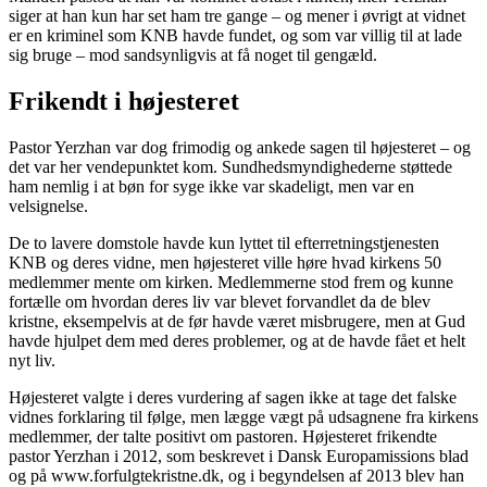
siger at han kun har set ham tre gange – og mener i øvrigt at vidnet
er en kriminel som KNB havde fundet, og som var villig til at lade
sig bruge – mod sandsynligvis at få noget til gengæld.
Frikendt i højesteret
Pastor Yerzhan var dog frimodig og ankede sagen til højesteret – og
det var her vendepunktet kom. Sundhedsmyndighederne støttede
ham nemlig i at bøn for syge ikke var skadeligt, men var en
velsignelse.
De to lavere domstole havde kun lyttet til efterretningstjenesten
KNB og deres vidne, men højesteret ville høre hvad kirkens 50
medlemmer mente om kirken. Medlemmerne stod frem og kunne
fortælle om hvordan deres liv var blevet forvandlet da de blev
kristne, eksempelvis at de før havde været misbrugere, men at Gud
havde hjulpet dem med deres problemer, og at de havde fået et helt
nyt liv.
Højesteret valgte i deres vurdering af sagen ikke at tage det falske
vidnes forklaring til følge, men lægge vægt på udsagnene fra kirkens
medlemmer, der talte positivt om pastoren. Højesteret frikendte
pastor Yerzhan i 2012, som beskrevet i Dansk Europamissions blad
og på www.forfulgtekristne.dk, og i begyndelsen af 2013 blev han