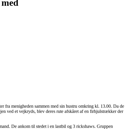
d med
tter fra menigheden sammen med sin hustru omkring kl. 13.00. Da de
n ved et vejkryds, blev deres rute afskåret af en firhjulstrækker der
and. De ankom til stedet i en lastbil og 3 rickshaws. Gruppen