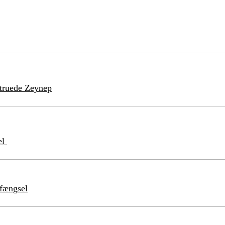
struede Zeynep
el
 fængsel