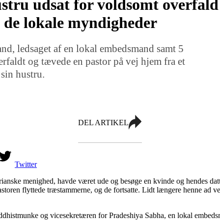
ustru udsat for voldsomt overfal
f de lokale myndigheder
nd, ledsaget af en lokal embedsmand samt 5
faldt og tævede en pastor på vej hjem fra et
in hustru.
DEL ARTIKEL
Twitter
terianske menighed, havde været ude og besøge en kvinde og hendes da
oren flyttede træstammerne, og de fortsatte. Lidt længere henne ad veje
uddhistmunke og vicesekretæren for Pradeshiya Sabha, en lokal embedsm