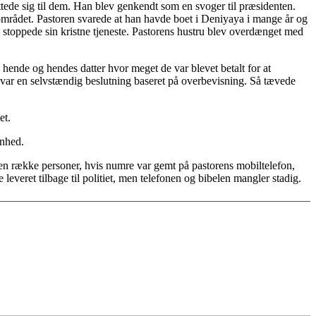
ede sig til dem. Han blev genkendt som en svoger til præsidenten.
området. Pastoren svarede at han havde boet i Deniyaya i mange år og
 stoppede sin kristne tjeneste. Pastorens hustru blev overdænget med
hende og hendes datter hvor meget de var blevet betalt for at
et var en selvstændig beslutning baseret på overbevisning. Så tævede
et.
enhed.
 en række personer, hvis numre var gemt på pastorens mobiltelefon,
everet tilbage til politiet, men telefonen og bibelen mangler stadig.