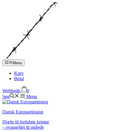
Hop
til
indhold
Menu
Kurv
Betal
Webbutik
0
Søg
Menu
Dansk Europamission
Hjælp til forfulgte kristne
– evangeliet til unåede