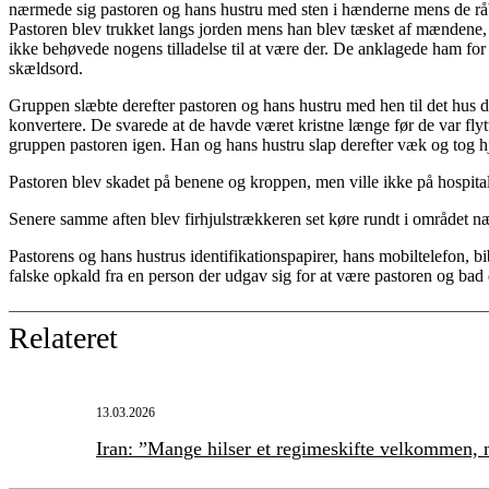
nærmede sig pastoren og hans hustru med sten i hænderne mens de råb
Pastoren blev trukket langs jorden mens han blev tæsket af mændene, 
ikke behøvede nogens tilladelse til at være der. De anklagede ham for
skældsord.
Gruppen slæbte derefter pastoren og hans hustru med hen til det hus d
konvertere. De svarede at de havde været kristne længe før de var flytt
gruppen pastoren igen. Han og hans hustru slap derefter væk og tog hj
Pastoren blev skadet på benene og kroppen, men ville ikke på hospitalet 
Senere samme aften blev firhjulstrækkeren set køre rundt i området næ
Pastorens og hans hustrus identifikationspapirer, hans mobiltelefon, 
falske opkald fra en person der udgav sig for at være pastoren og bad 
Relateret
13.03.2026
Iran: ”Mange hilser et regimeskifte velkommen, m