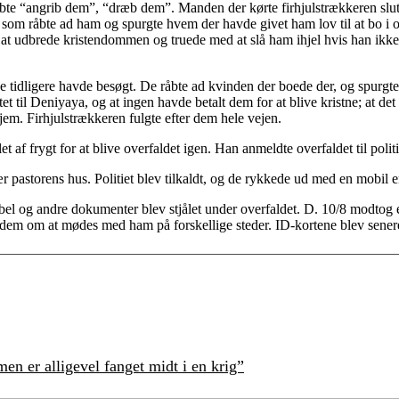
te “angrib dem”, “dræb dem”. Manden der kørte firhjulstrækkeren slutt
som råbte ad ham og spurgte hvem der havde givet ham lov til at bo i 
 at udbrede kristendommen og truede med at slå ham ihjel hvis han ikke
e tidligere havde besøgt. De råbte ad kvinden der boede der, og spurgte 
et til Deniyaya, og at ingen havde betalt dem for at blive kristne; at d
em. Firhjulstrækkeren fulgte efter dem hele vejen.
af frygt for at blive overfaldet igen. Han anmeldte overfaldet til politi
r pastorens hus. Politiet blev tilkaldt, og de rykkede ud med en mobil 
bibel og andre dokumenter blev stjålet under overfaldet. D. 10/8 modtog
dem om at mødes med ham på forskellige steder. ID-kortene blev senere l
en er alligevel fanget midt i en krig”