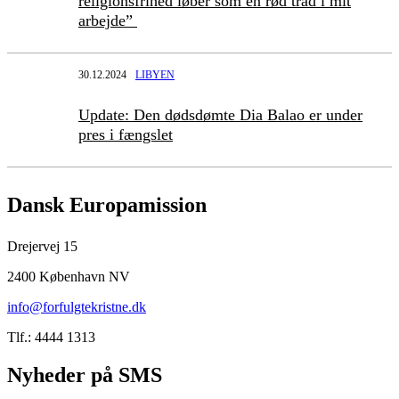
religionsfrihed løber som en rød tråd i mit
arbejde”
30.12.2024
LIBYEN
Update: Den dødsdømte Dia Balao er under
pres i fængslet
Dansk Europamission
Drejervej 15
2400 København NV
info@forfulgtekristne.dk
Tlf.: 4444 1313
Nyheder på SMS