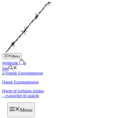
Hop
til
indhold
Menu
Webbutik
0
Søg
Dansk Europamission
Hjælp til forfulgte kristne
– evangeliet til unåede
Menu