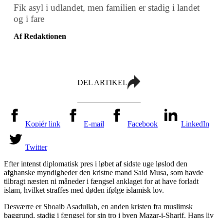
Fik asyl i udlandet, men familien er stadig i landet
og i fare
Af Redaktionen
DEL ARTIKEL
Kopiér link
E-mail
Facebook
LinkedIn
Twitter
Efter intenst diplomatisk pres i løbet af sidste uge løslod den
afghanske myndigheder den kristne mand Said Musa, som havde
tilbragt næsten ni måneder i fængsel anklaget for at have forladt
islam, hvilket straffes med døden ifølge islamisk lov.
Desværre er Shoaib Asadullah, en anden kristen fra muslimsk
baggrund, stadig i fængsel for sin tro i byen Mazar-i-Sharif. Hans liv