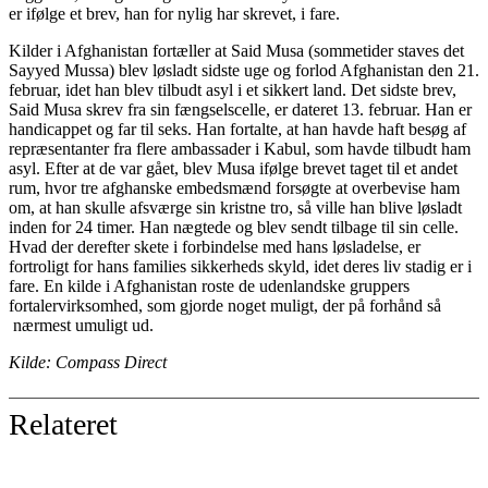
er ifølge et brev, han for nylig har skrevet, i fare.
Kilder i Afghanistan fortæller at Said Musa (sommetider staves det
Sayyed Mussa) blev løsladt sidste uge og forlod Afghanistan den 21.
februar, idet han blev tilbudt asyl i et sikkert land. Det sidste brev,
Said Musa skrev fra sin fængselscelle, er dateret 13. februar. Han er
handicappet og far til seks. Han fortalte, at han havde haft besøg af
repræsentanter fra flere ambassader i Kabul, som havde tilbudt ham
asyl. Efter at de var gået, blev Musa ifølge brevet taget til et andet
rum, hvor tre afghanske embedsmænd forsøgte at overbevise ham
om, at han skulle afsværge sin kristne tro, så ville han blive løsladt
inden for 24 timer. Han nægtede og blev sendt tilbage til sin celle.
Hvad der derefter skete i forbindelse med hans løsladelse, er
fortroligt for hans families sikkerheds skyld, idet deres liv stadig er i
fare. En kilde i Afghanistan roste de udenlandske gruppers
fortalervirksomhed, som gjorde noget muligt, der på forhånd så
nærmest umuligt ud.
Kilde: Compass Direct
Relateret