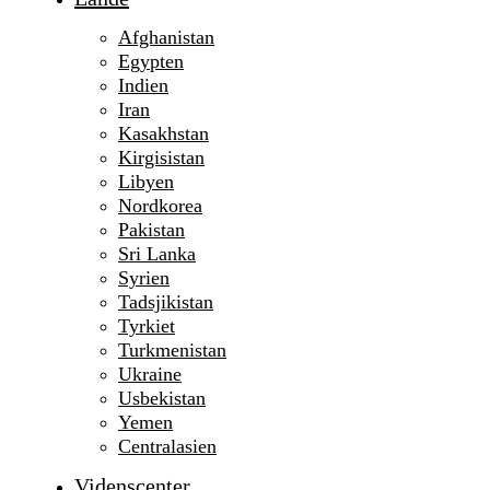
Afghanistan
Egypten
Indien
Iran
Kasakhstan
Kirgisistan
Libyen
Nordkorea
Pakistan
Sri Lanka
Syrien
Tadsjikistan
Tyrkiet
Turkmenistan
Ukraine
Usbekistan
Yemen
Centralasien
Videnscenter