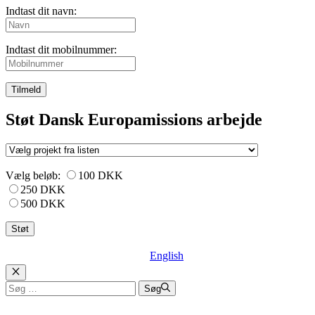
Indtast dit navn:
Indtast dit mobilnummer:
Tilmeld
Støt Dansk Europamissions arbejde
Vælg beløb:
100 DKK
250 DKK
500 DKK
English
Luk
Søg
Søg
efter: