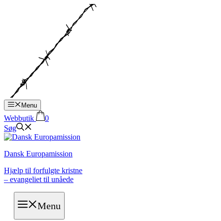
Hop
til
indhold
Menu
Webbutik
0
Søg
Dansk Europamission
Hjælp til forfulgte kristne
– evangeliet til unåede
Menu