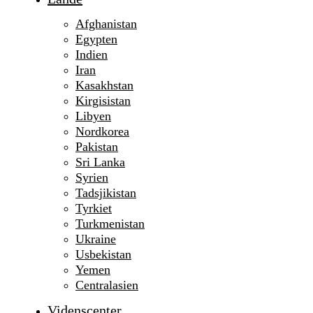
Afghanistan
Egypten
Indien
Iran
Kasakhstan
Kirgisistan
Libyen
Nordkorea
Pakistan
Sri Lanka
Syrien
Tadsjikistan
Tyrkiet
Turkmenistan
Ukraine
Usbekistan
Yemen
Centralasien
Videnscenter