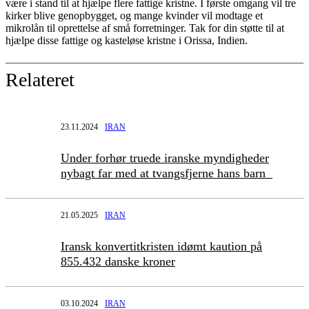
være i stand til at hjælpe flere fattige kristne. I første omgang vil tre
kirker blive genopbygget, og mange kvinder vil modtage et
mikrolån til oprettelse af små forretninger. Tak for din støtte til at
hjælpe disse fattige og kasteløse kristne i Orissa, Indien.
Relateret
23.11.2024
IRAN
Under forhør truede iranske myndigheder
nybagt far med at tvangsfjerne hans barn
21.05.2025
IRAN
Iransk konvertitkristen idømt kaution på
855.432 danske kroner
03.10.2024
IRAN