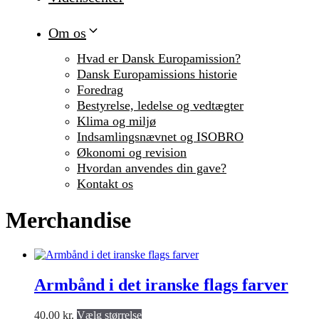
Om os
Hvad er Dansk Europamission?
Dansk Europamissions historie
Foredrag
Bestyrelse, ledelse og vedtægter
Klima og miljø
Indsamlingsnævnet og ISOBRO
Økonomi og revision
Hvordan anvendes din gave?
Kontakt os
Merchandise
Armbånd i det iranske flags farver
Dette
40,00
kr.
Vælg størrelse