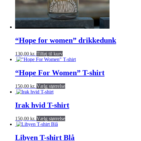
“Hope for women” drikkedunk
130,00
kr.
Tilføj til kurv
“Hope For Women” T-shirt
Dette
150,00
kr.
Vælg størrelse
produkt
har
flere
Irak hvid T-shirt
varianter.
Valgmulighederne
Dette
150,00
kr.
Vælg størrelse
kan
produkt
vælges
har
på
flere
Libyen T-shirt Blå
produktsiden
varianter.