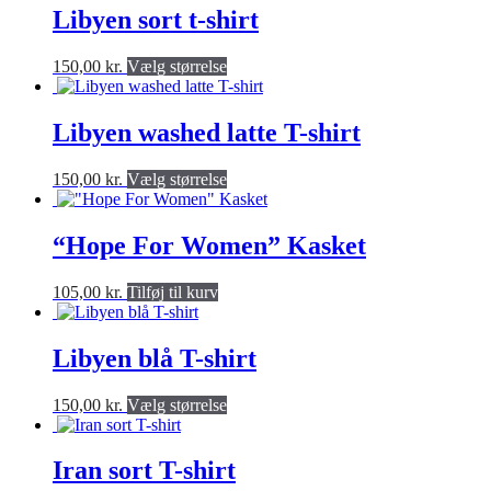
flere
Libyen sort t-shirt
produktsiden
varianter.
Valgmulighederne
Dette
150,00
kr.
Vælg størrelse
kan
produkt
vælges
har
på
flere
Libyen washed latte T-shirt
produktsiden
varianter.
Valgmulighederne
Dette
150,00
kr.
Vælg størrelse
kan
produkt
vælges
har
på
flere
“Hope For Women” Kasket
produktsiden
varianter.
Valgmulighederne
105,00
kr.
Tilføj til kurv
kan
vælges
på
Libyen blå T-shirt
produktsiden
Dette
150,00
kr.
Vælg størrelse
produkt
har
flere
Iran sort T-shirt
varianter.