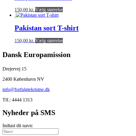
Valgmulighederne
Dette
150,00
kr.
Vælg størrelse
kan
produkt
vælges
har
på
flere
Pakistan sort T-shirt
produktsiden
varianter.
Valgmulighederne
Dette
150,00
kr.
Vælg størrelse
kan
produkt
vælges
har
på
Dansk Europamission
flere
produktsiden
varianter.
Valgmulighederne
Drejervej 15
kan
vælges
2400 København NV
på
info@forfulgtekristne.dk
produktsiden
Tlf.: 4444 1313
Nyheder på SMS
Indtast dit navn: