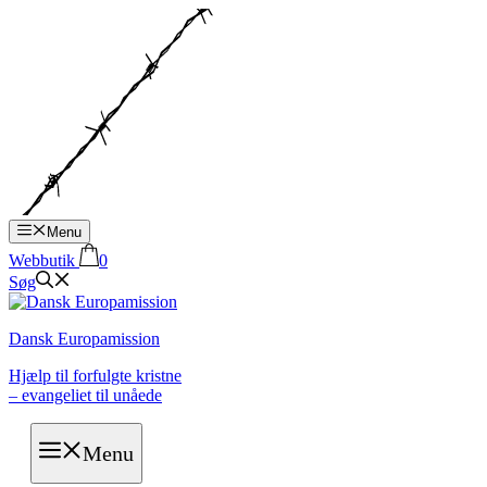
Hop
til
indhold
Menu
Webbutik
0
Søg
Dansk Europamission
Hjælp til forfulgte kristne
– evangeliet til unåede
Menu