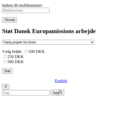
Indtast dit mobilnummer:
Tilmeld
Støt Dansk Europamissions arbejde
Vælg beløb:
100 DKK
250 DKK
500 DKK
English
Luk
Søg
Søg
efter: