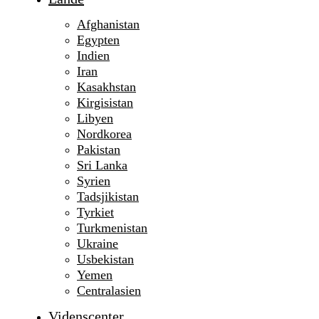
Afghanistan
Egypten
Indien
Iran
Kasakhstan
Kirgisistan
Libyen
Nordkorea
Pakistan
Sri Lanka
Syrien
Tadsjikistan
Tyrkiet
Turkmenistan
Ukraine
Usbekistan
Yemen
Centralasien
Videnscenter