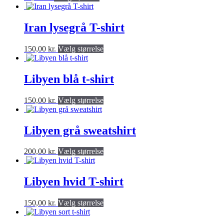
produkt
har
flere
Iran lysegrå T-shirt
varianter.
Valgmulighederne
Dette
150,00
kr.
Vælg størrelse
kan
produkt
vælges
har
på
flere
Libyen blå t-shirt
produktsiden
varianter.
Valgmulighederne
Dette
150,00
kr.
Vælg størrelse
kan
produkt
vælges
har
på
flere
Libyen grå sweatshirt
produktsiden
varianter.
Valgmulighederne
Dette
200,00
kr.
Vælg størrelse
kan
produkt
vælges
har
på
flere
Libyen hvid T-shirt
produktsiden
varianter.
Valgmulighederne
Dette
150,00
kr.
Vælg størrelse
kan
produkt
vælges
har
på