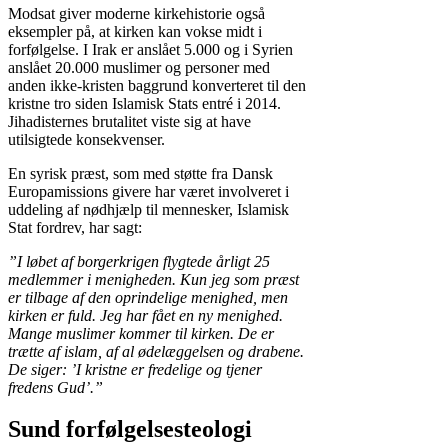
Modsat giver moderne kirkehistorie også
eksempler på, at kirken kan vokse midt i
forfølgelse. I Irak er anslået 5.000 og i Syrien
anslået 20.000 muslimer og personer med
anden ikke-kristen baggrund konverteret til den
kristne tro siden Islamisk Stats entré i 2014.
Jihadisternes brutalitet viste sig at have
utilsigtede konsekvenser.
En syrisk præst, som med støtte fra Dansk
Europamissions givere har været involveret i
uddeling af nødhjælp til mennesker, Islamisk
Stat fordrev, har sagt:
”I løbet af borgerkrigen flygtede årligt 25
medlemmer i menigheden. Kun jeg som præst
er tilbage af den oprindelige menighed, men
kirken er fuld. Jeg har fået en ny menighed.
Mange muslimer kommer til kirken. De er
trætte af islam, af al ødelæggelsen og drabene.
De siger: ’I kristne er fredelige og tjener
fredens Gud’.”
Sund forfølgelsesteologi