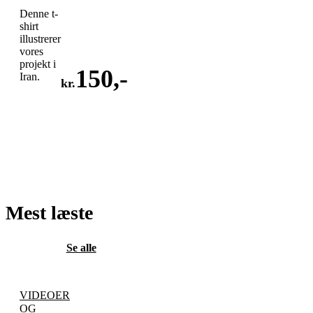
Denne t-
shirt
illustrerer
vores
projekt i
150
,-
Iran.
kr.
LÆG
I
KURV
Mest læste
Se alle
VIDEOER
OG