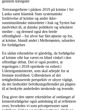
gennem trængsler
Terrorangrebene i påsken 2019 på kristne i Sri
Lanka samt Islamisk Stats systematiske
fordrivelse af kristne og andre ikke-
sunnimuslimske minoriteter i Irak og Syrien har
medvirket til, at danske politikere og sekulære
medier – og dermed også den brede
offentlighed – for alvor har fået øjnene op for,
at kristne, blandt andet i Mellemøsten, udsættes
for forfølgelser.
En sådan erkendelse er glædelig, da forfølgelse
af kristne ofte har været en blind vinkel i den
offentlige debat. Det er også positivt, at
regeringen i 2018 oprettede en enhed i
Udenrigsministeriet, som skal arbejde for at
fremme trosfrihed. Udbredelsen af det
rettighedsbaserede perspektiv er uhyre vigtigt,
da det fastholder befolkningsflertallet på pligten
til at beskytte anderledes tænkende og troende.
Dog giver den større erkendelse af omfanget af
kristenforfølgelse også anledning til at reflektere
over, hvorledes vi som privatpersoner samt