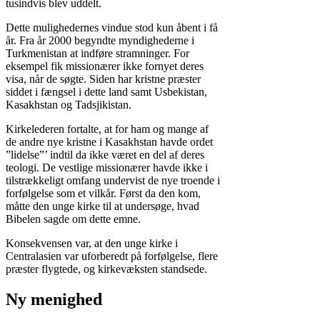
tusindvis blev uddelt.
Dette mulighedernes vindue stod kun åbent i få
år. Fra år 2000 begyndte myndighederne i
Turkmenistan at indføre stramninger. For
eksempel fik missionærer ikke fornyet deres
visa, når de søgte. Siden har kristne præster
siddet i fængsel i dette land samt Usbekistan,
Kasakhstan og Tadsjikistan.
Kirkelederen fortalte, at for ham og mange af
de andre nye kristne i Kasakhstan havde ordet
”lidelse”’ indtil da ikke været en del af deres
teologi. De vestlige missionærer havde ikke i
tilstrækkeligt omfang undervist de nye troende i
forfølgelse som et vilkår. Først da den kom,
måtte den unge kirke til at undersøge, hvad
Bibelen sagde om dette emne.
Konsekvensen var, at den unge kirke i
Centralasien var uforberedt på forfølgelse, flere
præster flygtede, og kirkevæksten standsede.
Ny menighed