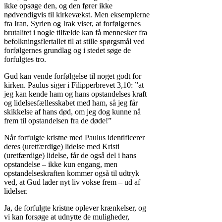
ikke opsøge den, og den fører ikke
nødvendigvis til kirkevækst. Men eksemplerne
fra Iran, Syrien og Irak viser, at forfølgernes
brutalitet i nogle tilfælde kan få mennesker fra
befolkningsflertallet til at stille spørgsmål ved
forfølgernes grundlag og i stedet søge de
forfulgtes tro.
Gud kan vende forfølgelse til noget godt for
kirken. Paulus siger i Filipperbrevet 3,10: ”at
jeg kan kende ham og hans opstandelses kraft
og lidelsesfællesskabet med ham, så jeg får
skikkelse af hans død, om jeg dog kunne nå
frem til opstandelsen fra de døde!”
Når forfulgte kristne med Paulus identificerer
deres (uretfærdige) lidelse med Kristi
(uretfærdige) lidelse, får de også del i hans
opstandelse – ikke kun engang, men
opstandelseskraften kommer også til udtryk
ved, at Gud lader nyt liv vokse frem – ud af
lidelser.
Ja, de forfulgte kristne oplever krænkelser, og
vi kan forsøge at udnytte de muligheder,