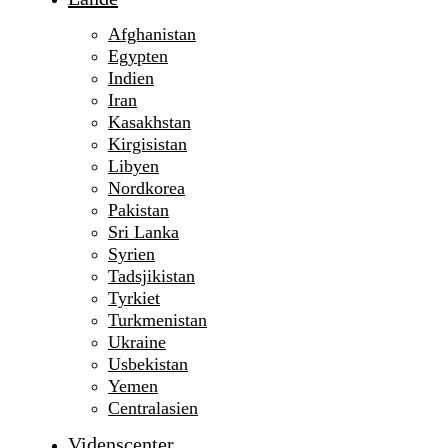
Afghanistan
Egypten
Indien
Iran
Kasakhstan
Kirgisistan
Libyen
Nordkorea
Pakistan
Sri Lanka
Syrien
Tadsjikistan
Tyrkiet
Turkmenistan
Ukraine
Usbekistan
Yemen
Centralasien
Videnscenter