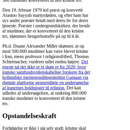
500 muslimer konverteret til den kristne tro.
Den 19. februar 1979 led præst og konvertit
Arastoo Sayyah martyrdøden, og efter ham har
syv andre præster betalt med deres liv for deres
tjeneste. Præster i undergrundskirken, der består
af muslimer, der er konverteret til den kristne
tro, idømmes fængselsstraffe på op til ti år.
Ph.d. Duane Alexander Miller skønner, at op
mod 500.000 muslimer kan være blevet kristne
i Iran, mens professor i religionsfrihed, Thomas
Schirrmacher, vurderer tallet endnu højere.
Det
eneste tal der ikke er et skøn er fra 2020, hvor
iranske samfundsvidenskabelige forskere fra det
hollandske meningsmålingsinstitut Gamaan via
digitale platforme gennemførte en undersøgelse
af iranernes holdninger til religion.
Det kan
udledes af undersøgelsen, at omkring 800.000
iranske muslimer er konverteret til den kristne
tro.
Opstandelseskraft
Forfølgelse er ikke i sig selv godt, kristne skal