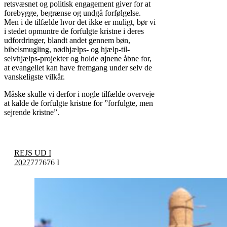
retsvæsnet og politisk engagement giver for at
forebygge, begrænse og undgå forfølgelse.
Men i de tilfælde hvor det ikke er muligt, bør vi
i stedet opmuntre de forfulgte kristne i deres
udfordringer, blandt andet gennem bøn,
bibelsmugling, nødhjælps- og hjælp-til-
selvhjælps-projekter og holde øjnene åbne for,
at evangeliet kan have fremgang under selv de
vanskeligste vilkår.
Måske skulle vi derfor i nogle tilfælde overveje
at kalde de forfulgte kristne for ”forfulgte, men
sejrende kristne”.
REJS UD I
2027
777676 I