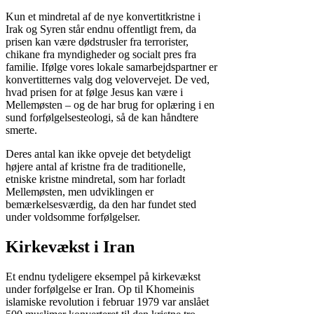
Kun et mindretal af de nye konvertitkristne i
Irak og Syren står endnu offentligt frem, da
prisen kan være dødstrusler fra terrorister,
chikane fra myndigheder og socialt pres fra
familie. Ifølge vores lokale samarbejdspartner er
konvertitternes valg dog velovervejet. De ved,
hvad prisen for at følge Jesus kan være i
Mellemøsten – og de har brug for oplæring i en
sund forfølgelsesteologi, så de kan håndtere
smerte.
Deres antal kan ikke opveje det betydeligt
højere antal af kristne fra de traditionelle,
etniske kristne mindretal, som har forladt
Mellemøsten, men udviklingen er
bemærkelsesværdig, da den har fundet sted
under voldsomme forfølgelser.
Kirkevækst i Iran
Et endnu tydeligere eksempel på kirkevækst
under forfølgelse er Iran. Op til Khomeinis
islamiske revolution i februar 1979 var anslået