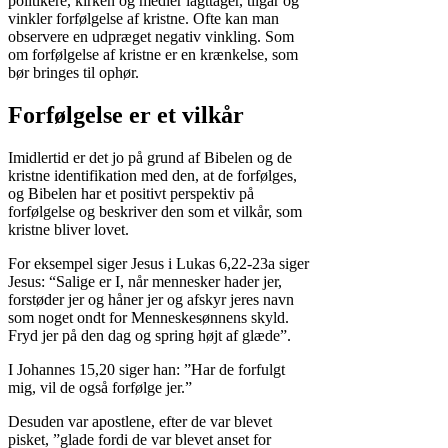
politikere, kirken og medier iagttager, tilgår og
vinkler forfølgelse af kristne. Ofte kan man
observere en udpræget negativ vinkling. Som
om forfølgelse af kristne er en krænkelse, som
bør bringes til ophør.
Forfølgelse er et vilkår
Imidlertid er det jo på grund af Bibelen og de
kristne identifikation med den, at de forfølges,
og Bibelen har et positivt perspektiv på
forfølgelse og beskriver den som et vilkår, som
kristne bliver lovet.
For eksempel siger Jesus i Lukas 6,22-23a siger
Jesus: “Salige er I, når mennesker hader jer,
forstøder jer og håner jer og afskyr jeres navn
som noget ondt for Menneskesønnens skyld.
Fryd jer på den dag og spring højt af glæde”.
I Johannes 15,20 siger han: ”Har de forfulgt
mig, vil de også forfølge jer.”
Desuden var apostlene, efter de var blevet
pisket, ”glade fordi de var blevet anset for