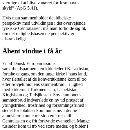
værdige til at blive vanæret for Jesu navns
skyld” (ApG 5,41).
Hvis man sammenholder det bibelske
perspektiv med udviklingen i det overvejende
tyrkiske Centralasien, må man forholde sig til,
om det rettighedsbaserede perspektiv er
tilstrækkeligt.
Åbent vindue i få år
En af Dansk Europamissions
samarbejdspartnere, en kirkeleder i Kasakhstan,
fortalte engang om den unge kirke i hans land,
hvor flertallet af de konvertitkristne kom til tro
efter Sovjetunionens sammenbrud – i lighed
med kirkerne i Turkmenistan, Usbekistan,
Kirgisistan og Tadsjikistan. Sovjetunionens
sammenbrud indvarslede en ny tid præget af
ytringsfrihed, trosfrihed og forsamlingsfrihed i
stedet for totalitær kommunisme. I denne
atmosfære kunne missionærer rejse til
Centralasien og frit forkynde evangeliet. Mange
tusinder kom til tro ved store møder, og bibler i