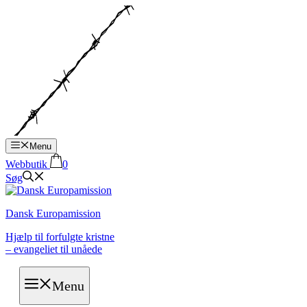
Hop
til
indhold
Menu
Webbutik
0
Søg
Dansk Europamission
Hjælp til forfulgte kristne
– evangeliet til unåede
Menu