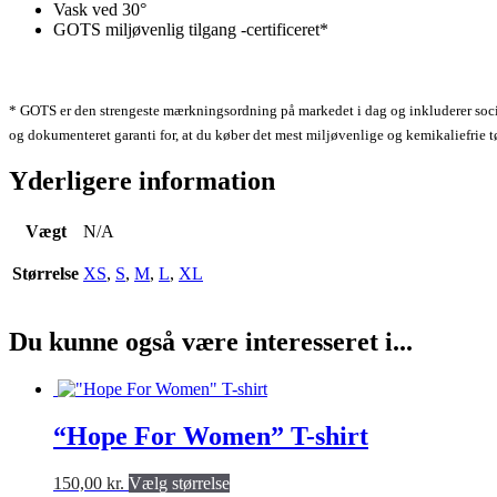
Vask ved 30°
GOTS
miljøvenlig tilgang
-certificeret*
* GOTS er den strengeste mærkningsordning på markedet i dag og inkluderer
soc
og dokumenteret garanti for, at du køber det mest miljøvenlige og kemikaliefrie t
Yderligere information
Vægt
N/A
Størrelse
XS
,
S
,
M
,
L
,
XL
Du kunne også være interesseret i...
“Hope For Women” T-shirt
Dette
150,00
kr.
Vælg størrelse