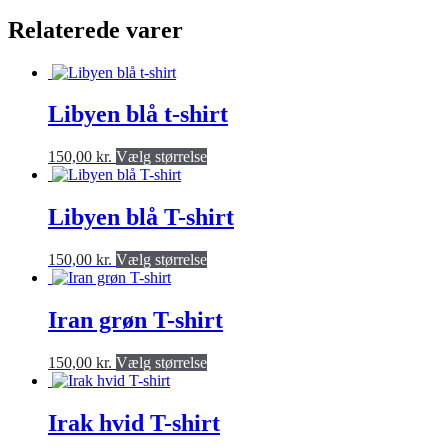
produkt
har
Relaterede varer
flere
varianter.
Valgmulighederne
kan
Libyen blå t-shirt
vælges
på
produktsiden
Dette
150,00
kr.
Vælg størrelse
produkt
har
flere
Libyen blå T-shirt
varianter.
Valgmulighederne
Dette
150,00
kr.
Vælg størrelse
kan
produkt
vælges
har
på
flere
Iran grøn T-shirt
produktsiden
varianter.
Valgmulighederne
Dette
150,00
kr.
Vælg størrelse
kan
produkt
vælges
har
på
flere
Irak hvid T-shirt
produktsiden
varianter.