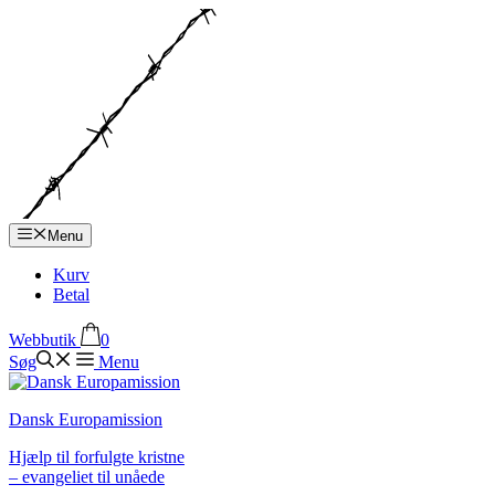
Hop
til
indhold
Menu
Kurv
Betal
Webbutik
0
Søg
Menu
Dansk Europamission
Hjælp til forfulgte kristne
– evangeliet til unåede