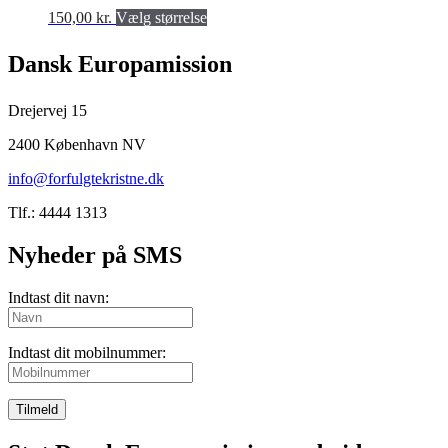
Valgmulighederne
Dette
150,00
kr.
Vælg størrelse
kan
produkt
vælges
har
på
Dansk Europamission
flere
produktsiden
varianter.
Valgmulighederne
Drejervej 15
kan
vælges
2400 København NV
på
info@forfulgtekristne.dk
produktsiden
Tlf.: 4444 1313
Nyheder på SMS
Indtast dit navn:
Indtast dit mobilnummer:
Tilmeld