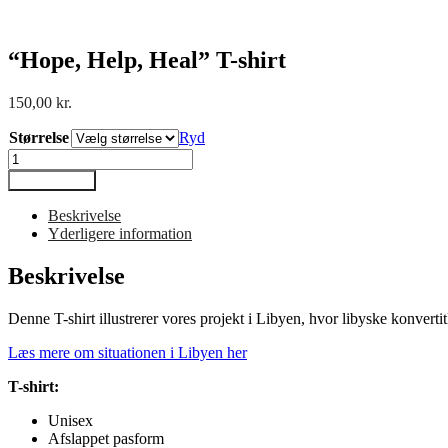
“Hope, Help, Heal” T-shirt
150,00
kr.
Størrelse
Ryd
"Hope,
Help,
Tilføj til kurv
Heal"
T-
Beskrivelse
shirt
Yderligere information
antal
Beskrivelse
Denne T-shirt illustrerer vores projekt i Libyen, hvor libyske konverti
Læs mere om situationen i Libyen her
T-shirt:
Unisex
Afslappet pasform