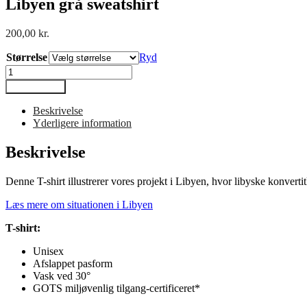
Libyen grå sweatshirt
200,00
kr.
Størrelse
Ryd
Libyen
grå
Tilføj til kurv
sweatshirt
antal
Beskrivelse
Yderligere information
Beskrivelse
Denne T-shirt illustrerer vores projekt i Libyen, hvor libyske konverti
Læs mere om situationen i Libyen
T-shirt:
Unisex
Afslappet pasform
Vask ved 30°
GOTS
miljøvenlig tilgang
-certificeret*