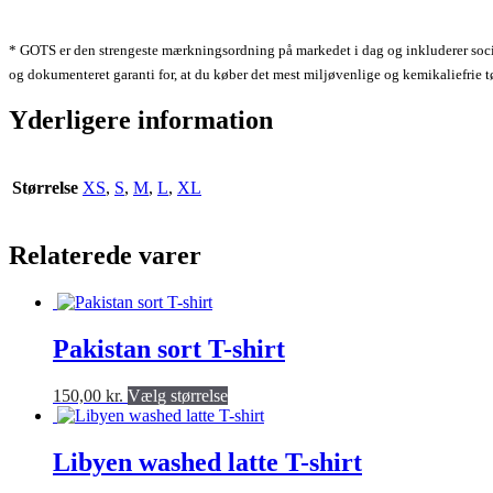
* GOTS er den strengeste mærkningsordning på markedet i dag og inkluderer
soc
og dokumenteret garanti for, at du køber det mest miljøvenlige og kemikaliefrie t
Yderligere information
Størrelse
XS
,
S
,
M
,
L
,
XL
Relaterede varer
Pakistan sort T-shirt
Dette
150,00
kr.
Vælg størrelse
produkt
har
flere
Libyen washed latte T-shirt
varianter.