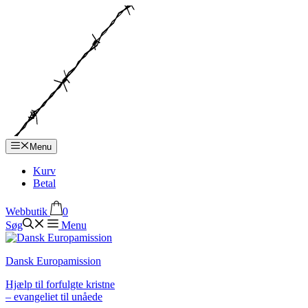
Hop
til
indhold
Menu
Kurv
Betal
Webbutik
0
Søg
Menu
Dansk Europamission
Hjælp til forfulgte kristne
– evangeliet til unåede