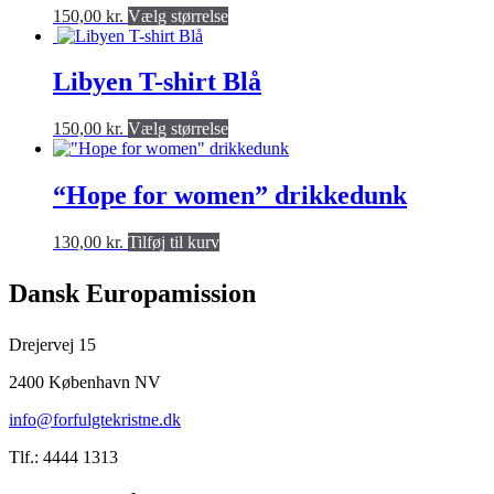
Valgmulighederne
Dette
150,00
kr.
Vælg størrelse
kan
produkt
vælges
har
på
flere
Libyen T-shirt Blå
produktsiden
varianter.
Valgmulighederne
Dette
150,00
kr.
Vælg størrelse
kan
produkt
vælges
har
på
flere
“Hope for women” drikkedunk
produktsiden
varianter.
Valgmulighederne
130,00
kr.
Tilføj til kurv
kan
vælges
på
Dansk Europamission
produktsiden
Drejervej 15
2400 København NV
info@forfulgtekristne.dk
Tlf.: 4444 1313