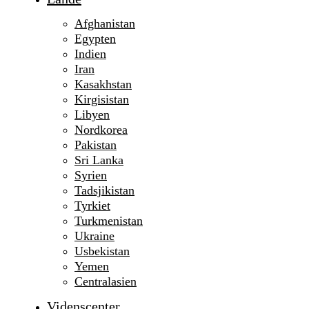
Afghanistan
Egypten
Indien
Iran
Kasakhstan
Kirgisistan
Libyen
Nordkorea
Pakistan
Sri Lanka
Syrien
Tadsjikistan
Tyrkiet
Turkmenistan
Ukraine
Usbekistan
Yemen
Centralasien
Videnscenter