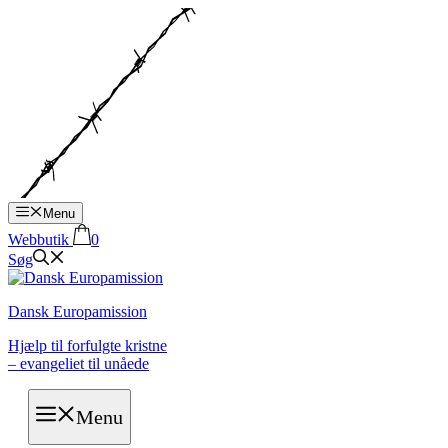
Hop
til
indhold
Menu
Webbutik
0
Søg
Dansk Europamission
Hjælp til forfulgte kristne
– evangeliet til unåede
Menu