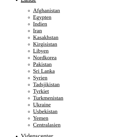
Afghanistan
Egypten
Indien
Iran
Kasakhstan
Kirgisistan
Libyen
Nordkorea
Pakistan
Sri Lanka
Syrien
Tadsjikistan
Tyrkiet
Turkmenistan
Ukraine
Usbekistan
Yemen
Centralasien
Videnscenter