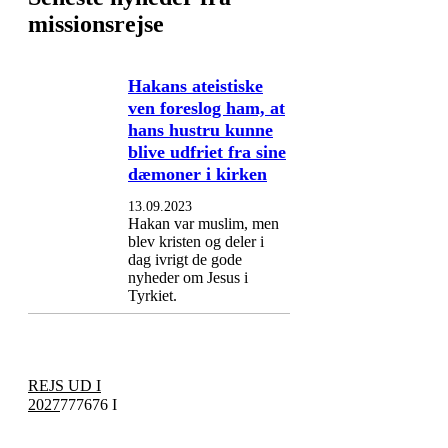
missionsrejse
Hakans ateistiske
ven foreslog ham, at
hans hustru kunne
blive udfriet fra sine
dæmoner i kirken
13.09.2023
Hakan var muslim, men
blev kristen og deler i
dag ivrigt de gode
nyheder om Jesus i
Tyrkiet.
REJS UD I
2027
777676 I