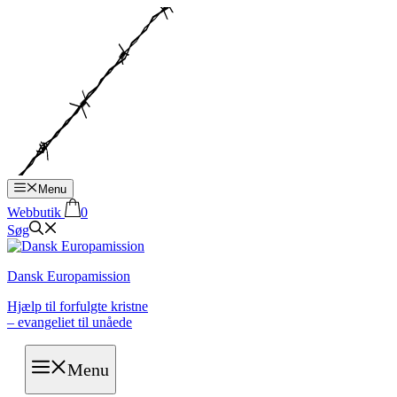
Hop
til
indhold
Menu
Webbutik
0
Søg
Dansk Europamission
Hjælp til forfulgte kristne
– evangeliet til unåede
Menu