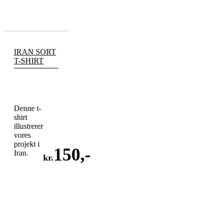
IRAN SORT
T-SHIRT
Denne t-
shirt
illustrerer
vores
projekt i
150
,-
Iran.
kr.
LÆG
I
KURV