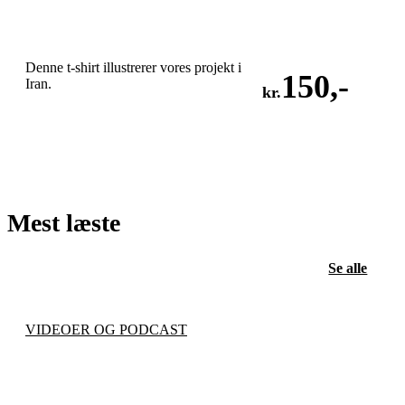
Denne t-shirt illustrerer vores projekt i
150
,-
Iran.
kr.
LÆG I KURV
Mest læste
Se alle
VIDEOER OG PODCAST