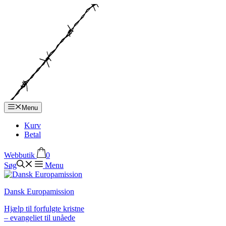
Hop
til
indhold
Menu
Kurv
Betal
Webbutik
0
Søg
Menu
Dansk Europamission
Hjælp til forfulgte kristne
– evangeliet til unåede