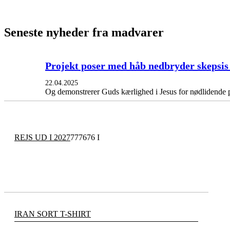
Seneste nyheder fra madvarer
Projekt poser med håb nedbryder skepsis
22.04.2025
Og demonstrerer Guds kærlighed i Jesus for nødlidende 
REJS UD I 2027
777676 I
IRAN SORT T-SHIRT