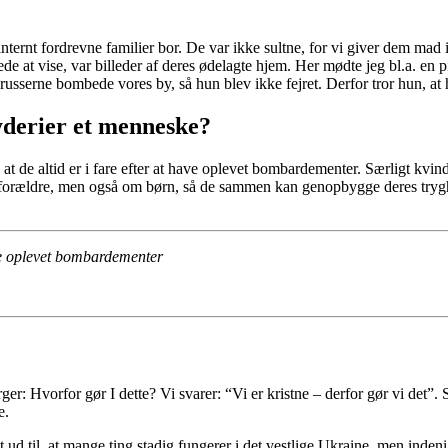
nternt fordrevne familier bor. De var ikke sultne, for vi giver dem mad
ede at vise, var billeder af deres ødelagte hjem. Her mødte jeg bl.a. en
russerne bombede vores by, så hun blev ikke fejret. Derfor tror hun, at 
derier et menneske?
at de altid er i fare efter at have oplevet bombardementer. Særligt k
m forældre, men også om børn, så de sammen kan genopbygge deres trygh
ave oplevet bombardementer
rger: Hvorfor gør I dette? Vi svarer: “Vi er kristne – derfor gør vi det”
e.
et ud til, at mange ting stadig fungerer i det vestlige Ukraine, men inden