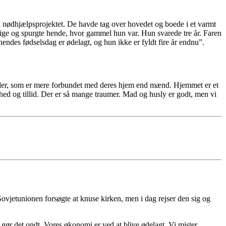
 i nødhjælpsprojektet. De havde tag over hovedet og boede i et varmt
 pige og spurgte hende, hvor gammel hun var. Hun svarede tre år. Faren
hendes fødselsdag er ødelagt, og hun ikke er fyldt fire år endnu”.
vinder, som er mere forbundet med deres hjem end mænd. Hjemmet er et
ed og tillid. Der er så mange traumer. Mad og husly er godt, men vi
. Sovjetunionen forsøgte at knuse kirken, men i dag rejser den sig og
i gør det ondt. Vores økonomi er ved at blive ødelagt. Vi mister