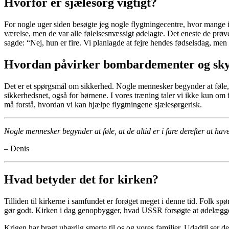
Hvorfor er sjælesorg vigtigt?
For nogle uger siden besøgte jeg nogle flygtningecentre, hvor mange i
værelse, men de var alle følelsesmæssigt ødelagte. Det eneste de prøv
sagde: “Nej, hun er fire. Vi planlagde at fejre hendes fødselsdag, men 
Hvordan påvirker bombardementer og sky
Det er et spørgsmål om sikkerhed. Nogle mennesker begynder at føle, 
sikkerhedsnet, også for børnene. I vores træning taler vi ikke kun o
må forstå, hvordan vi kan hjælpe flygtningene sjælesørgerisk.
Nogle mennesker begynder at føle, at de altid er i fare derefter at h
– Denis
Hvad betyder det for kirken?
Tilliden til kirkerne i samfundet er forøget meget i denne tid. Folk spø
gør godt. Kirken i dag genopbygger, hvad USSR forsøgte at ødelægg
Krigen har bragt ubærlig smerte til os og vores familier. Udadtil ser d