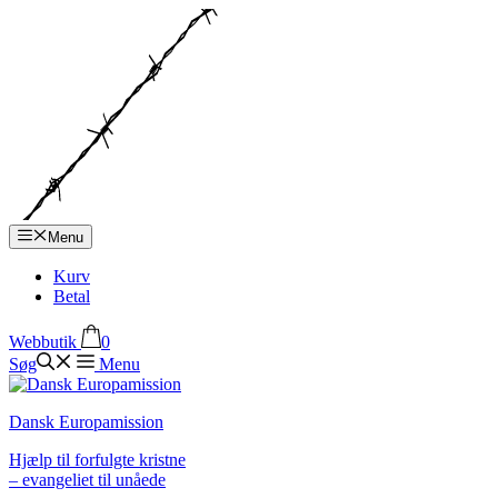
Hop
til
indhold
Menu
Kurv
Betal
Webbutik
0
Søg
Menu
Dansk Europamission
Hjælp til forfulgte kristne
– evangeliet til unåede