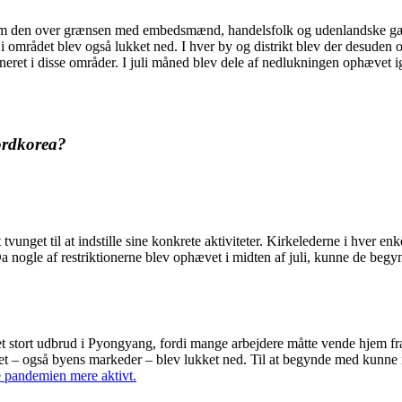
 kom den over grænsen med embedsmænd, handelsfolk og udenlandske gæ
 området blev også lukket ned. I hver by og distrikt blev der desuden 
rneret i disse områder. I juli måned blev dele af nedlukningen ophævet 
ordkorea?
nget til at indstille sine konkrete aktiviteter. Kirkelederne i hver enk
 nogle af restriktionerne blev ophævet i midten af juli, kunne de begynd
t stort udbrud i Pyongyang, fordi mange arbejdere måtte vende hjem f
et – også byens markeder – blev lukket ned. Til at begynde med kunne 
 pandemien mere aktivt.