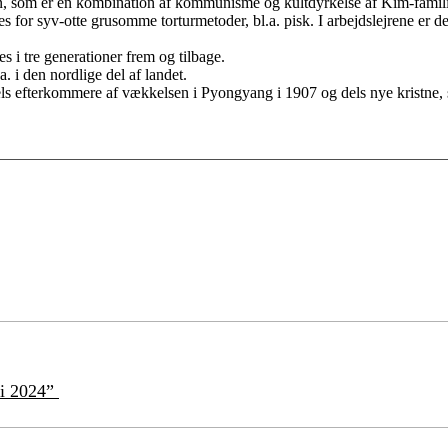
, som er en kombination af kommunisme og kultdyrkelse af Kim-familien
 for syv-otte grusomme torturmetoder, bl.a. pisk. I arbejdslejrene er der
es i tre generationer frem og tilbage.
.a. i den nordlige del af landet.
els efterkommere af vækkelsen i Pyongyang i 1907 og dels nye kristne, s
t i 2024”