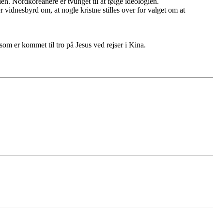
. Nordkoreanere er tvunget til at følge ideologien.
 vidnesbyrd om, at nogle kristne stilles over for valget om at
om er kommet til tro på Jesus ved rejser i Kina.