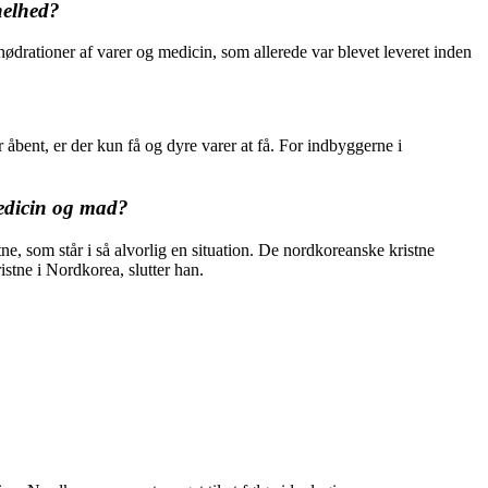
helhed?
drationer af varer og medicin, som allerede var blevet leveret inden
åbent, er der kun få og dyre varer at få. For indbyggerne i
medicin og mad?
tne, som står i så alvorlig en situation. De nordkoreanske kristne
stne i Nordkorea, slutter han.