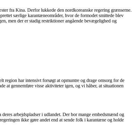
ster fra Kina. Derfor lukkede den nordkoreanske regering grænserne.
oprettet særlige karantæneområder, hvor de formodet smittede blev
igen, men der er stadig restriktioner angående bevægelighed og
elt region har intensivt forsøgt at opmuntre og drage omsorg for de
e at gennemføre visse aktiviteter igen, og vi håber, at situationen
ra deres arbejdspladser i udlandet. Der bor mange embedsmænd og
regeringen ikke gøre andet end at sende folk i karantæne og holde