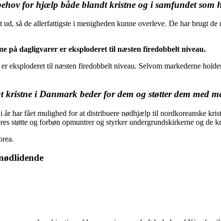
ehov for hjælp både blandt kristne og i samfundet som 
 så de allerfattigste i menigheden kunne overleve. De har brugt de nø
e på dagligvarer er eksploderet til næsten firedobbelt niveau.
er eksploderet til næsten firedobbelt niveau. Selvom markederne holder 
at kristne i Danmark beder for dem og støtter dem med 
i år har fået mulighed for at distribuere nødhjælp til nordkoreanske kris
es støtte og forbøn opmuntrer og styrker undergrundskirkerne og de kri
orea.
 nødlidende