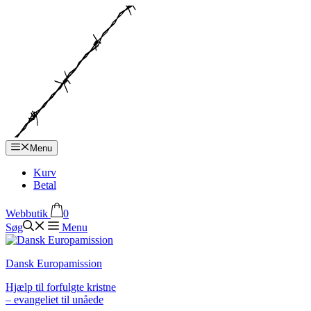
Hop
til
indhold
Menu
Kurv
Betal
Webbutik
0
Søg
Menu
Dansk Europamission
Hjælp til forfulgte kristne
– evangeliet til unåede