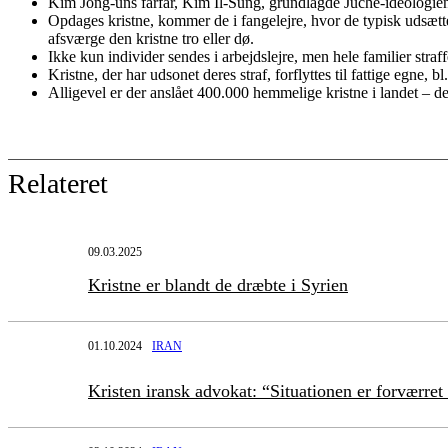
Kim Jong-uns farfar, Kim Il-Sung, grundlagde Juche-ideologien
Opdages kristne, kommer de i fangelejre, hvor de typisk udsættes
afsværge den kristne tro eller dø.
Ikke kun individer sendes i arbejdslejre, men hele familier straff
Kristne, der har udsonet deres straf, forflyttes til fattige egne, bl
Alligevel er der anslået 400.000 hemmelige kristne i landet – d
Relateret
09.03.2025
Kristne er blandt de dræbte i Syrien
01.10.2024
IRAN
Kristen iransk advokat: “Situationen er forværre