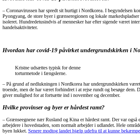
– Coronavirussen har spredt sit hurtigt i Nordkorea. I begyndelsen
Pyongyang, de store byer i grænseregionen og lokale markedspladser i
isoleret. Hundredetusindvis af mennesker har efter sigende været inte
handelsaktiviteter.
Hvordan har covid-19 påvirket undergrundskirken i N
Kristne udsættes typisk for denne
torturmetode i fængslerne.
– På grund af nedlukningen i Nordkorea har undergrundskirken været tvu
troende, men de har været forhindret i at rejse rundt og besøge dem. Da
giver mulighed for at fortsætte ind i november og december.
Hvilke provinser og byer er hårdest ramt?
– Grænseegnene nær Rusland og Kina er hårdest ramt. Der var også e
arbejdere i hovedstaden, som normalt arbejder i udlandet. Hele områd
byen lukket.
Senere modtog landet hjælp udefra til at kunne bekæmpe