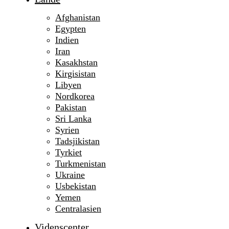
Afghanistan
Egypten
Indien
Iran
Kasakhstan
Kirgisistan
Libyen
Nordkorea
Pakistan
Sri Lanka
Syrien
Tadsjikistan
Tyrkiet
Turkmenistan
Ukraine
Usbekistan
Yemen
Centralasien
Videnscenter