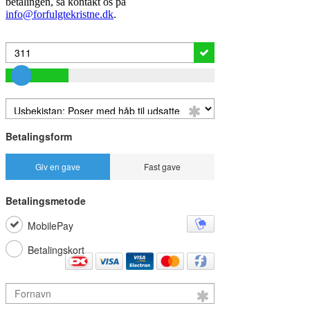
betalingen, så kontakt os på
info@forfulgtekristne.dk
.