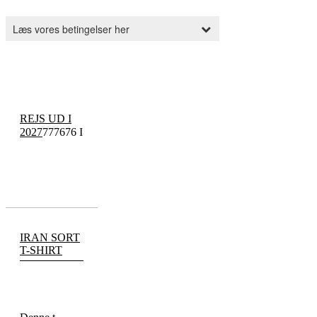
REJS UD I
2027
777676 I
IRAN SORT
T-SHIRT