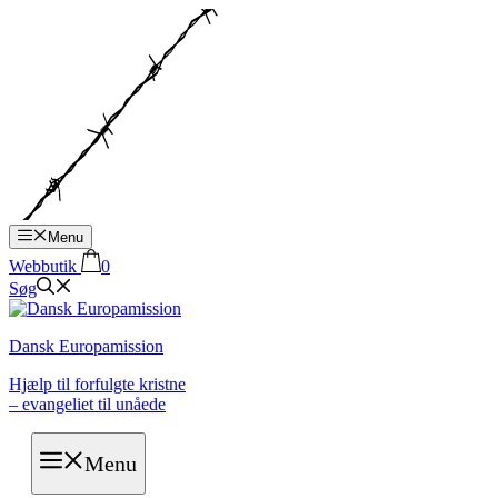
Hop
til
indhold
Menu
Webbutik
0
Søg
Dansk Europamission
Hjælp til forfulgte kristne
– evangeliet til unåede
Menu