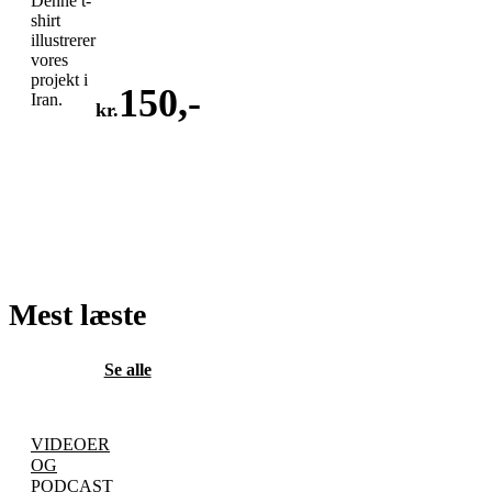
Denne t-
shirt
illustrerer
vores
projekt i
150
,-
Iran.
kr.
LÆG
I
KURV
Mest læste
Se alle
VIDEOER
OG
PODCAST