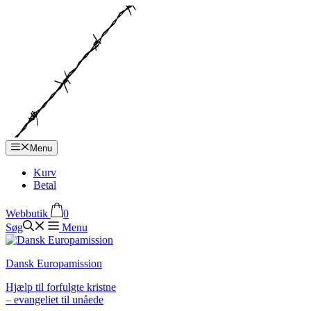
Hop
til
indhold
Menu
Kurv
Betal
Webbutik
0
Søg
Menu
Dansk Europamission
Hjælp til forfulgte kristne
– evangeliet til unåede