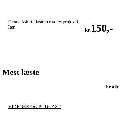
Denne t-shirt illustrerer vores projekt i
150
,-
Iran.
kr.
LÆG I KURV
Mest læste
Se alle
VIDEOER OG PODCAST