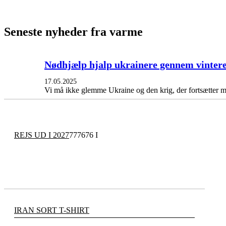
Seneste nyheder fra varme
Nødhjælp hjalp ukrainere gennem vinter
17.05.2025
Vi må ikke glemme Ukraine og den krig, der fortsætter m
REJS UD I 2027
777676 I
IRAN SORT T-SHIRT